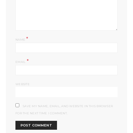
*
NAME
*
EMAIL
WEBSITE
SAVE MY NAME, EMAIL, AND WEBSITE IN THIS BROWSER
FOR THE NEXT TIME I COMMENT.