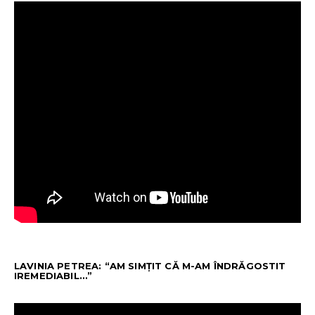
LAVINIA PETREA: “AM SIMȚIT CĂ M-AM ÎNDRĂGOSTIT
IREMEDIABIL…”