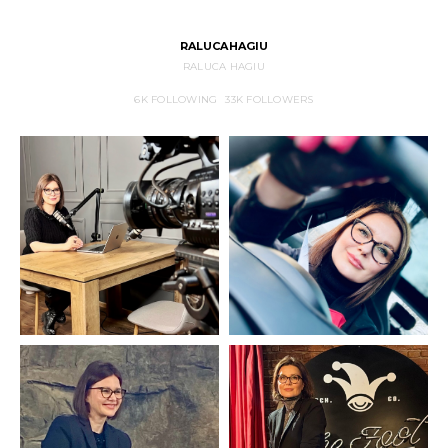
RALUCAHAGIU
RALUCA HAGIU
6K
FOLLOWING
33K
FOLLOWERS