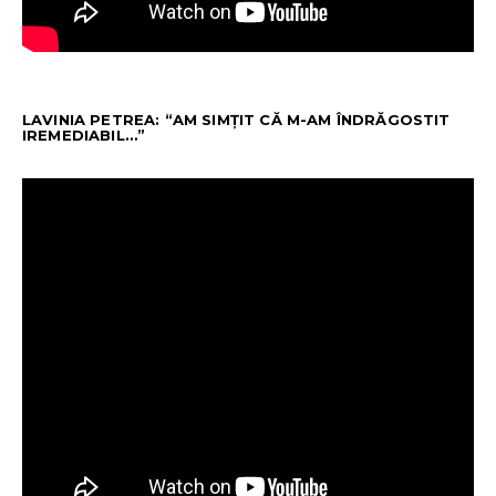
LAVINIA PETREA: “AM SIMȚIT CĂ M-AM ÎNDRĂGOSTIT
IREMEDIABIL…”