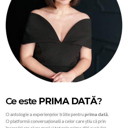
Ce este
PRIMA DATĂ
?
O antologie a experiențelor trăite pentru
prima dată
.
O platformă conversațională a celor care știu că prin
încercări am ajuns mari și tot prin prime dăți evoluăm.