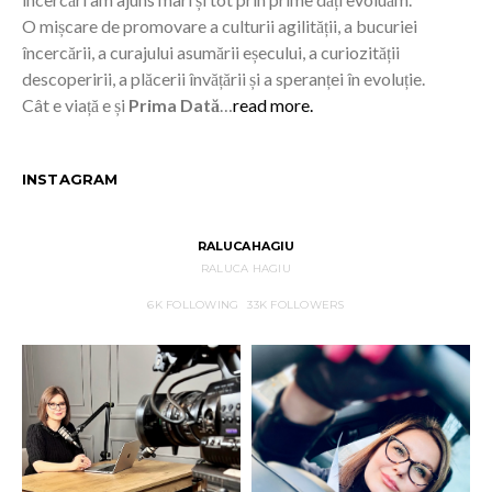
O mișcare de promovare a culturii agilității, a bucuriei
încercării, a curajului asumării eșecului, a curiozității
descoperirii, a plăcerii învățării și a speranței în evoluție.
Cât e viață e și
Prima Dată
…
read more.
INSTAGRAM
RALUCAHAGIU
RALUCA HAGIU
6K
FOLLOWING
33K
FOLLOWERS