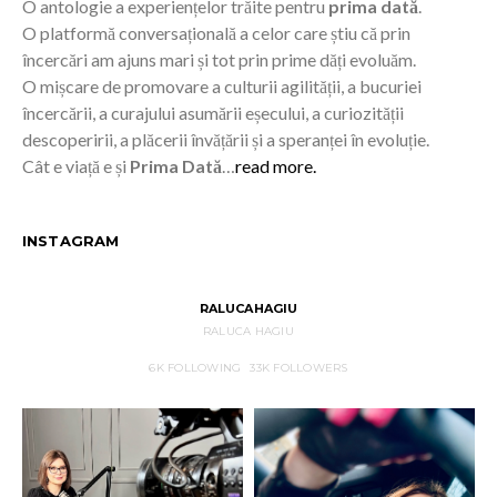
O antologie a experiențelor trăite pentru
prima dată
.
O platformă conversațională a celor care știu că prin
încercări am ajuns mari și tot prin prime dăți evoluăm.
O mișcare de promovare a culturii agilității, a bucuriei
încercării, a curajului asumării eșecului, a curiozității
descoperirii, a plăcerii învățării și a speranței în evoluție.
Cât e viață e și
Prima Dată
…
read more.
INSTAGRAM
RALUCAHAGIU
RALUCA HAGIU
6K
FOLLOWING
33K
FOLLOWERS