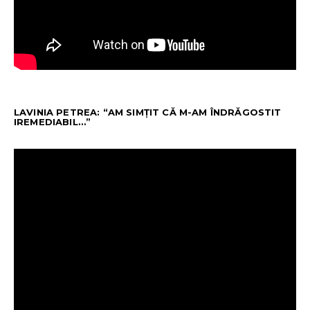
LAVINIA PETREA: “AM SIMȚIT CĂ M-AM ÎNDRĂGOSTIT
IREMEDIABIL…”