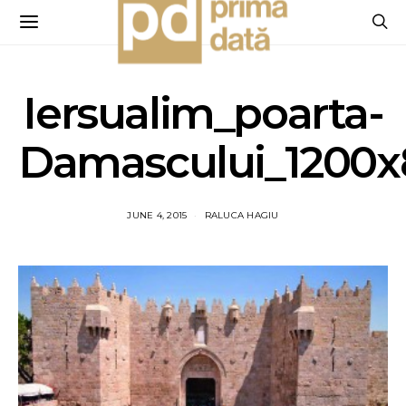
Iersualim_poarta-
Damascului_1200
JUNE 4, 2015
RALUCA HAGIU