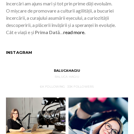
încercări am ajuns mari și tot prin prime dăți evoluăm.
O mișcare de promovare a culturii agilității, a bucuriei
încercării, a curajului asumării eșecului, a curiozității
descoperirii, a plăcerii învățării și a speranței în evoluție.
Cât e viață e și
Prima Dată
…
read more.
INSTAGRAM
RALUCAHAGIU
RALUCA HAGIU
6K
FOLLOWING
33K
FOLLOWERS