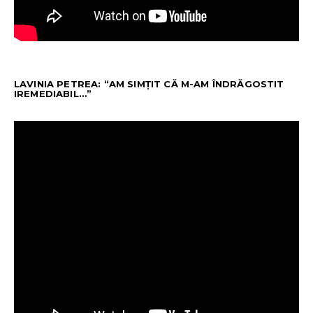
LAVINIA PETREA: “AM SIMȚIT CĂ M-AM ÎNDRĂGOSTIT
IREMEDIABIL…”