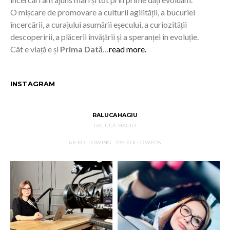
O mișcare de promovare a culturii agilității, a bucuriei
încercării, a curajului asumării eșecului, a curiozității
descoperirii, a plăcerii învățării și a speranței în evoluție.
Cât e viață e și
Prima Dată
…
read more.
INSTAGRAM
RALUCAHAGIU
RALUCA HAGIU
6K
FOLLOWING
33K
FOLLOWERS