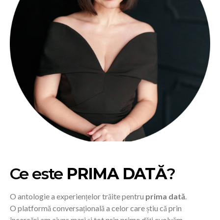
Ce este
PRIMA DATĂ
?
O antologie a experiențelor trăite pentru
prima dată
.
O platformă conversațională a celor care știu că prin
încercări am ajuns mari și tot prin prime dăți evoluăm.