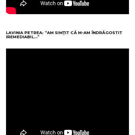
LAVINIA PETREA: “AM SIMȚIT CĂ M-AM ÎNDRĂGOSTIT
IREMEDIABIL…”