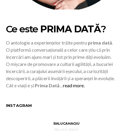
Ce este
PRIMA DATĂ
?
O antologie a experiențelor trăite pentru
prima dată
.
O platformă conversațională a celor care știu că prin
încercări am ajuns mari și tot prin prime dăți evoluăm.
O mișcare de promovare a culturii agilității, a bucuriei
încercării, a curajului asumării eșecului, a curiozității
descoperirii, a plăcerii învățării și a speranței în evoluție.
Cât e viață e și
Prima Dată
…
read more.
INSTAGRAM
RALUCAHAGIU
RALUCA HAGIU