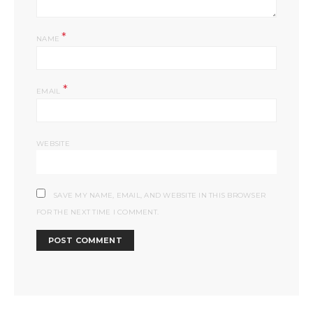
*
NAME
*
EMAIL
WEBSITE
SAVE MY NAME, EMAIL, AND WEBSITE IN THIS BROWSER
FOR THE NEXT TIME I COMMENT.