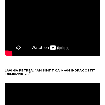
LAVINIA PETREA: “AM SIMȚIT CĂ M-AM ÎNDRĂGOSTIT
IREMEDIABIL…”