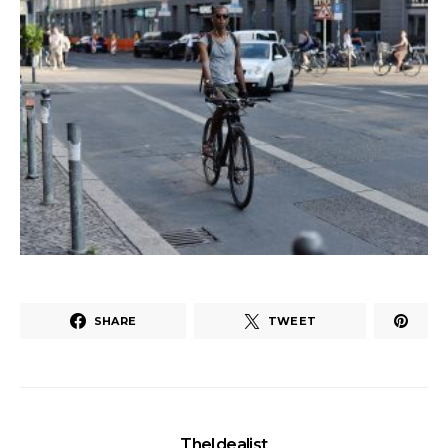
SHARE
TWEET
TheIdealist