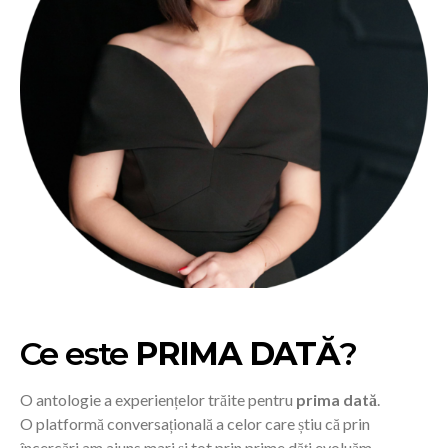
Ce este
PRIMA DATĂ
?
O antologie a experiențelor trăite pentru
prima dată
.
O platformă conversațională a celor care știu că prin
încercări am ajuns mari și tot prin prime dăți evoluăm.