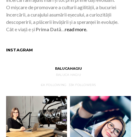
O mișcare de promovare a culturii agilității, a bucuriei
încercării, a curajului asumării eșecului, a curiozității
descoperirii, a plăcerii învățării și a speranței în evoluție.
Cât e viață e și
Prima Dată
…
read more.
INSTAGRAM
RALUCAHAGIU
RALUCA HAGIU
6K
FOLLOWING
33K
FOLLOWERS