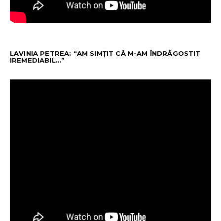
LAVINIA PETREA: “AM SIMȚIT CĂ M-AM ÎNDRĂGOSTIT
IREMEDIABIL…”