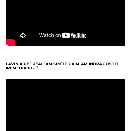
LAVINIA PETREA: “AM SIMȚIT CĂ M-AM ÎNDRĂGOSTIT
IREMEDIABIL…”