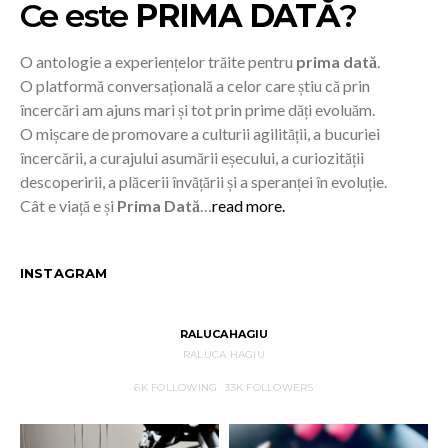
Ce este
PRIMA DATĂ
?
O antologie a experiențelor trăite pentru
prima dată
.
O platformă conversațională a celor care știu că prin
încercări am ajuns mari și tot prin prime dăți evoluăm.
O mișcare de promovare a culturii agilității, a bucuriei
încercării, a curajului asumării eșecului, a curiozității
descoperirii, a plăcerii învățării și a speranței în evoluție.
Cât e viață e și
Prima Dată
…
read more.
INSTAGRAM
RALUCAHAGIU
RALUCA HAGIU
6K
FOLLOWING
33K
FOLLOWERS