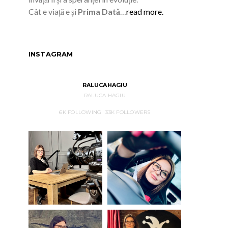
Cât e viață e și
Prima Dată
…
read more.
INSTAGRAM
RALUCAHAGIU
RALUCA HAGIU
6K
FOLLOWING
33K
FOLLOWERS