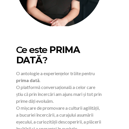
Ce este
PRIMA
DATĂ
?
O antologie a experiențelor trăite pentru
prima dată
.
O platformă conversațională a celor care
știu că prin încercări am ajuns mari și tot prin
prime dăți evoluăm.
O mișcare de promovare a culturii agilității,
a bucuriei încercării, a curajului asumării
eșecului, a curiozității descoperirii, a plăcerii
învățării și a speranței în evoluție.