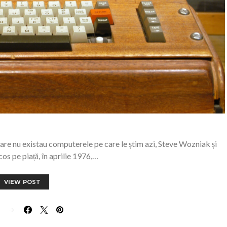
 care nu existau computerele pe care le știm azi, Steve Wozniak și
os pe piață, în aprilie 1976,…
VIEW POST
E