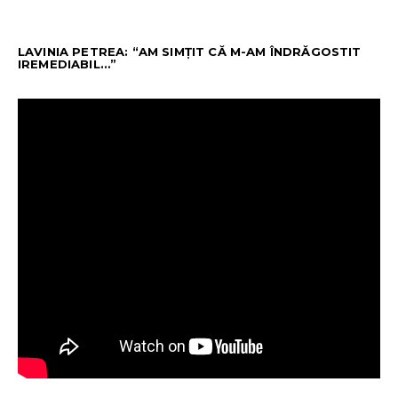
LAVINIA PETREA: “AM SIMȚIT CĂ M-AM ÎNDRĂGOSTIT
IREMEDIABIL…”