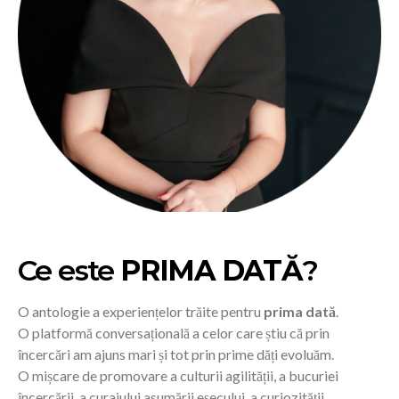
Ce este
PRIMA DATĂ
?
O antologie a experiențelor trăite pentru
prima dată
.
O platformă conversațională a celor care știu că prin
încercări am ajuns mari și tot prin prime dăți evoluăm.
O mișcare de promovare a culturii agilității, a bucuriei
încercării, a curajului asumării eșecului, a curiozității