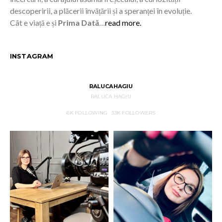
descoperirii, a plăcerii învățării și a speranței în evoluție.
Cât e viață e și
Prima Dată
…
read more.
INSTAGRAM
RALUCAHAGIU
RALUCA HAGIU
6K
FOLLOWING
33K
FOLLOWERS