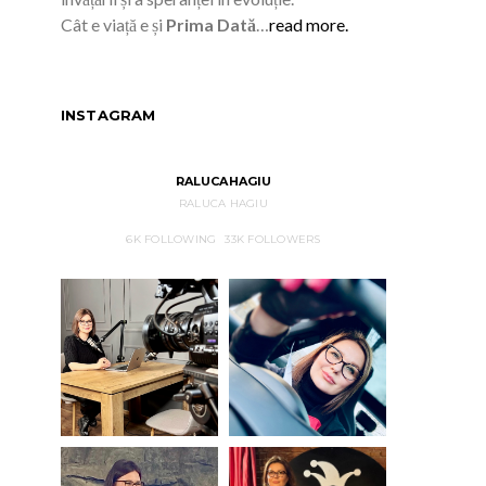
Cât e viață e și
Prima Dată
…
read more.
INSTAGRAM
RALUCAHAGIU
RALUCA HAGIU
6K
FOLLOWING
33K
FOLLOWERS