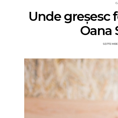
C
Unde greșesc f
Oana S
SEPTEMBER