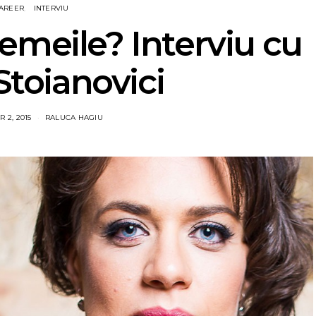
AREER
INTERVIU
emeile? Interviu cu
toianovici
 2, 2015
RALUCA HAGIU