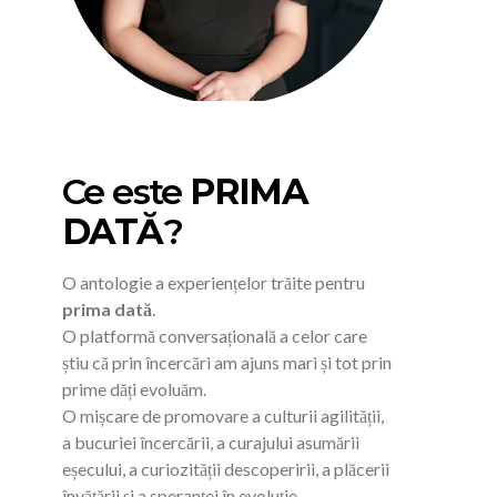
Ce este
PRIMA
DATĂ
?
O antologie a experiențelor trăite pentru
prima dată
.
O platformă conversațională a celor care
știu că prin încercări am ajuns mari și tot prin
prime dăți evoluăm.
O mișcare de promovare a culturii agilității,
a bucuriei încercării, a curajului asumării
eșecului, a curiozității descoperirii, a plăcerii
învățării și a speranței în evoluție.