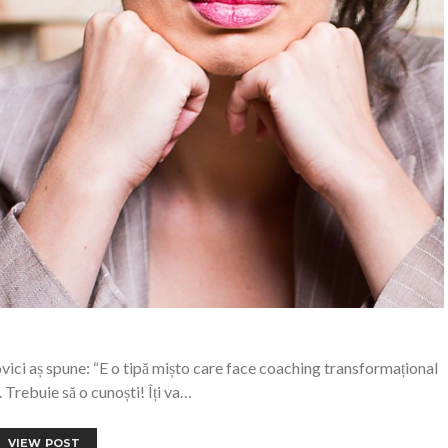
ici aș spune: “E o tipă mișto care face coaching transformațional
 Trebuie să o cunoști! Îți va…
VIEW POST