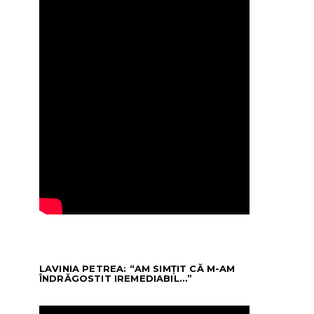
LAVINIA PETREA: “AM SIMȚIT CĂ M-AM
ÎNDRĂGOSTIT IREMEDIABIL…”