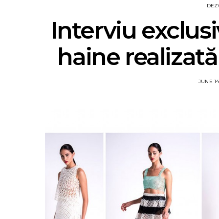
DEZ
Interviu exclus
haine realizat
JUNE 14