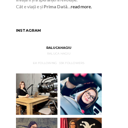
Cât e viață e și
Prima Dată
…
read more.
INSTAGRAM
RALUCAHAGIU
RALUCA HAGIU
6K
FOLLOWING
33K
FOLLOWERS