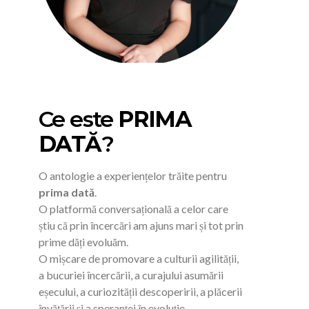
Ce este
PRIMA
DATĂ
?
O antologie a experiențelor trăite pentru
prima dată
.
O platformă conversațională a celor care
știu că prin încercări am ajuns mari și tot prin
prime dăți evoluăm.
O mișcare de promovare a culturii agilității,
a bucuriei încercării, a curajului asumării
eșecului, a curiozității descoperirii, a plăcerii
învățării și a speranței în evoluție.