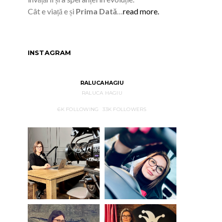
Cât e viață e și
Prima Dată
…
read more.
INSTAGRAM
RALUCAHAGIU
RALUCA HAGIU
6K
FOLLOWING
33K
FOLLOWERS