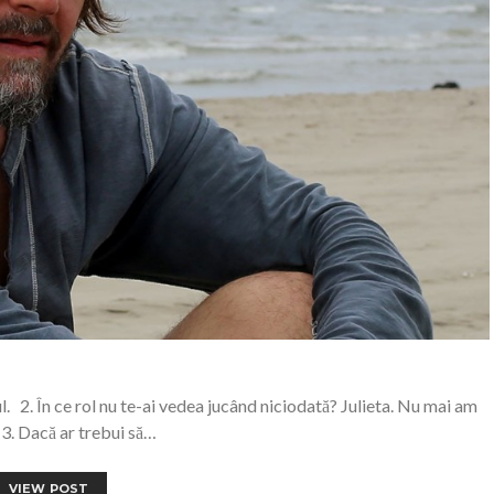
ul. 2. În ce rol nu te-ai vedea jucând niciodată? Julieta. Nu mai am
 3. Dacă ar trebui să…
VIEW POST