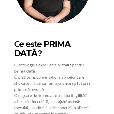
Ce este
PRIMA
DATĂ
?
O antologie a experiențelor trăite pentru
prima dată
.
O platformă conversațională a celor care
știu că prin încercări am ajuns mari și tot prin
prime dăți evoluăm.
O mișcare de promovare a culturii agilității,
a bucuriei încercării, a curajului asumării
eșecului, a curiozității descoperirii, a plăcerii
învățării și a speranței în evoluție.