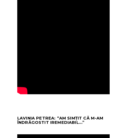
LAVINIA PETREA: “AM SIMȚIT CĂ M-AM
ÎNDRĂGOSTIT IREMEDIABIL…”