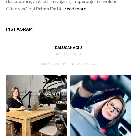
descoperirii, a plăcerii învățării și a speranței în evoluție.
Cât e viață e și
Prima Dată
…
read more.
INSTAGRAM
RALUCAHAGIU
RALUCA HAGIU
6K
FOLLOWING
33K
FOLLOWERS