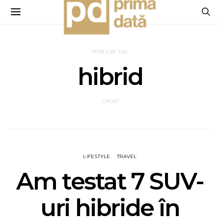
POSTS BY TAG
hibrid
1 POST
LIFESTYLE
TRAVEL
Am testat 7 SUV-
uri hibride în