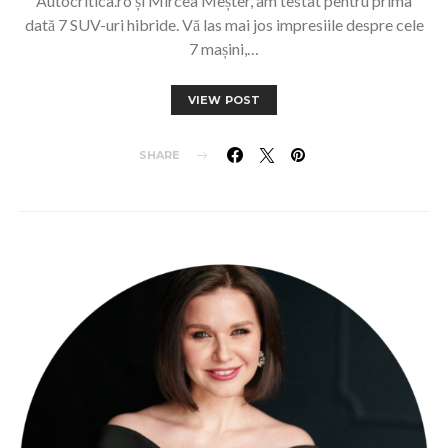
Autocritica.ro și Mircea Meșter, am testat pentru prima
dată 7 SUV-uri hibride. Vă las mai jos impresiile despre cele
7 mașini,…
VIEW POST
SHARE