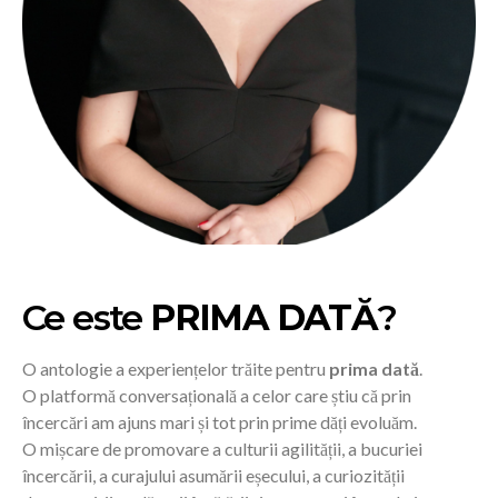
Ce este
PRIMA DATĂ
?
O antologie a experiențelor trăite pentru
prima dată
.
O platformă conversațională a celor care știu că prin
încercări am ajuns mari și tot prin prime dăți evoluăm.
O mișcare de promovare a culturii agilității, a bucuriei
încercării, a curajului asumării eșecului, a curiozității