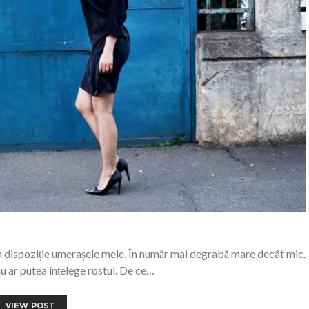
 la dispoziție umerașele mele. În număr mai degrabă mare decât mic.
u ar putea înțelege rostul. De ce…
VIEW POST