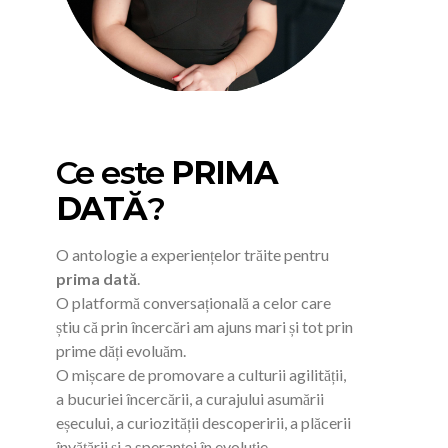
Ce este
PRIMA
DATĂ
?
O antologie a experiențelor trăite pentru
prima dată
.
O platformă conversațională a celor care
știu că prin încercări am ajuns mari și tot prin
prime dăți evoluăm.
O mișcare de promovare a culturii agilității,
a bucuriei încercării, a curajului asumării
eșecului, a curiozității descoperirii, a plăcerii
învățării și a speranței în evoluție.