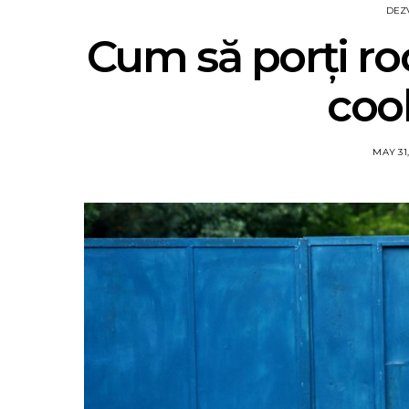
DEZ
Cum să porți ro
cool
MAY 31,