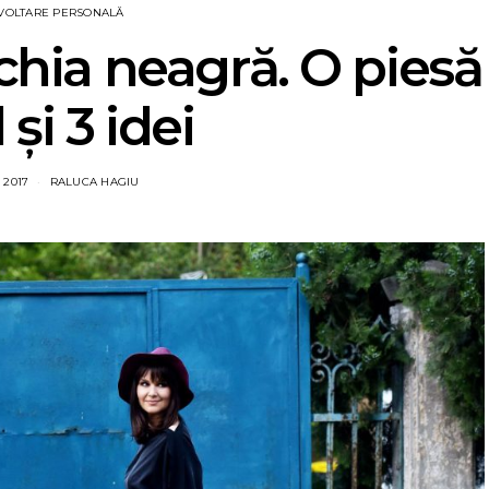
VOLTARE PERSONALĂ
chia neagră. O piesă
 și 3 idei
 2017
RALUCA HAGIU