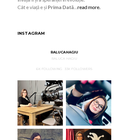
Cât e viață e și
Prima Dată
…
read more.
INSTAGRAM
RALUCAHAGIU
RALUCA HAGIU
6K
FOLLOWING
33K
FOLLOWERS