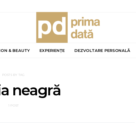
ION & BEAUTY
EXPERIENȚE
DEZVOLTARE PERSONALĂ
POSTS BY TAG
ia neagră
1 POST