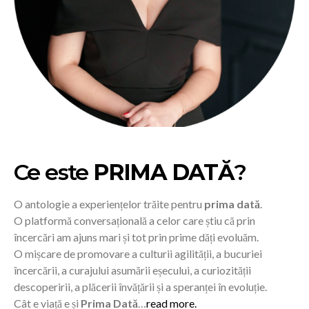
Ce este
PRIMA DATĂ
?
O antologie a experiențelor trăite pentru
prima dată
.
O platformă conversațională a celor care știu că prin
încercări am ajuns mari și tot prin prime dăți evoluăm.
O mișcare de promovare a culturii agilității, a bucuriei
încercării, a curajului asumării eșecului, a curiozității
descoperirii, a plăcerii învățării și a speranței în evoluție.
Cât e viață e și
Prima Dată
…
read more.