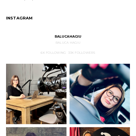
INSTAGRAM
RALUCAHAGIU
RALUCA HAGIU
6K
FOLLOWING
33K
FOLLOWERS