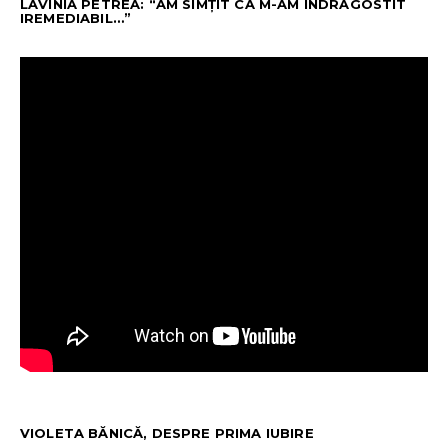
LAVINIA PETREA: “AM SIMȚIT CĂ M-AM ÎNDRĂGOSTIT
IREMEDIABIL…”
VIOLETA BĂNICĂ, DESPRE PRIMA IUBIRE