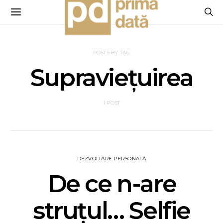
POSTS BY TAG
Supraviețuirea
1 POST
DEZVOLTARE PERSONALĂ
De ce n-are
struțul… Selfie