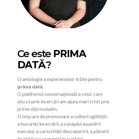
Ce este
PRIMA
DATĂ
?
O antologie a experiențelor trăite pentru
prima dată
.
O platformă conversațională a celor care
știu că prin încercări am ajuns mari și tot prin
prime dăți evoluăm.
O mișcare de promovare a culturii agilității,
a bucuriei încercării, a curajului asumării
eșecului, a curiozității descoperirii, a plăcerii
învățării și a speranței în evoluție.