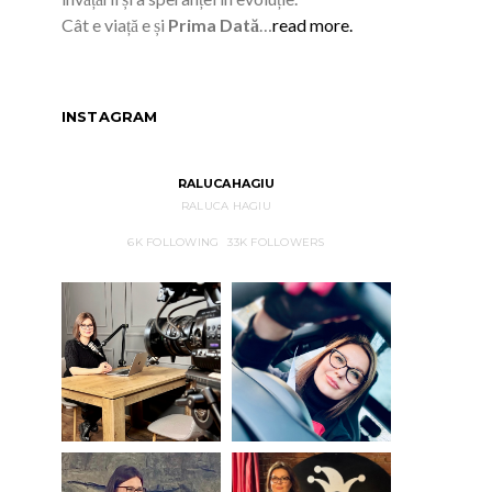
Cât e viață e și
Prima Dată
…
read more.
INSTAGRAM
RALUCAHAGIU
RALUCA HAGIU
6K
FOLLOWING
33K
FOLLOWERS