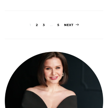
Posts
1
2
3
…
5
NEXT
pagination