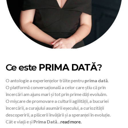
Ce este
PRIMA DATĂ
?
O antologie a experiențelor trăite pentru
prima dată
.
O platformă conversațională a celor care știu că prin
încercări am ajuns mari și tot prin prime dăți evoluăm.
O mișcare de promovare a culturii agilității, a bucuriei
încercării, a curajului asumării eșecului, a curiozității
descoperirii, a plăcerii învățării și a speranței în evoluție.
Cât e viață e și
Prima Dată
…
read more.