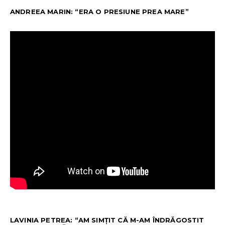
ANDREEA MARIN: “ERA O PRESIUNE PREA MARE”
LAVINIA PETREA: “AM SIMȚIT CĂ M-AM ÎNDRĂGOSTIT