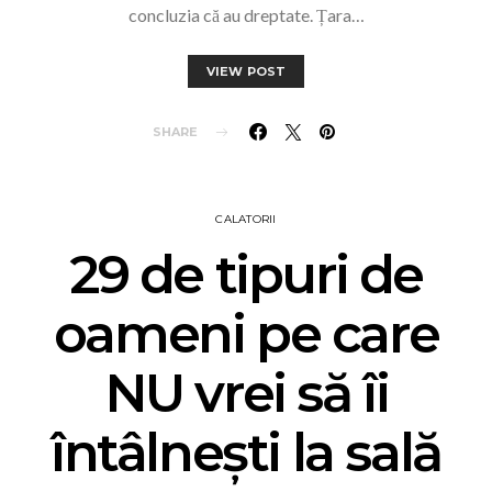
concluzia că au dreptate. Țara…
VIEW POST
SHARE
CALATORII
29 de tipuri de
oameni pe care
NU vrei să îi
întâlnești la sală