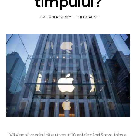
timpului?
SEPTEMBER 12, 2017
THEIDEALIST
Vă vine să credeți că au trecut 10 ani de când Steve Jobs a