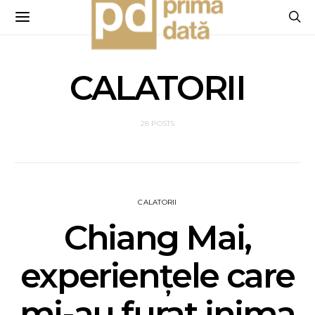
CALATORII
28 POSTS
CALATORII
Chiang Mai,
experiențele care
mi-au furat inima