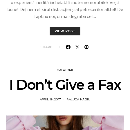
o experiență inedită încheiată în note memorabile? Vești
bune! Deținem elixirul distracției și al petrecerilor altfel! De
fapt nu noi, ci mai degrabă cel…
VIEW POST
SHARE
CALATORII
I Don’t Give a Fax
APRIL 18, 2017
RALUCA HAGIU