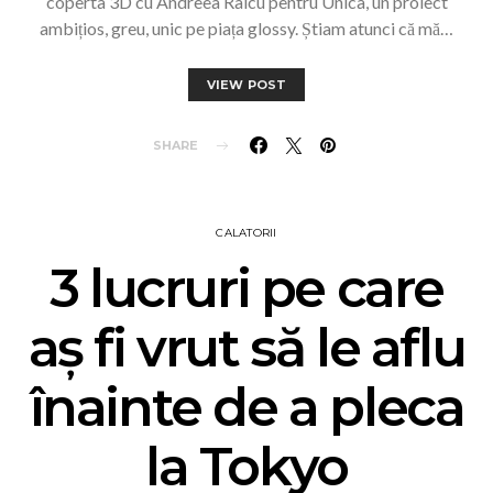
coperta 3D cu Andreea Raicu pentru Unica, un proiect
ambițios, greu, unic pe piața glossy. Știam atunci că mă…
VIEW POST
SHARE
CALATORII
3 lucruri pe care
aș fi vrut să le aflu
înainte de a pleca
la Tokyo