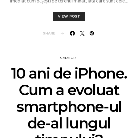
imediat cum pășești pe terenul minat, iată care sunt cele…
VIEW POST
SHARE
CALATORII
10 ani de iPhone.
Cum a evoluat
smartphone-ul
de-al lungul