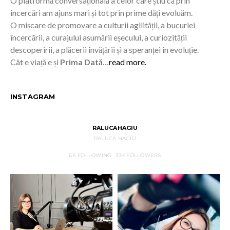
O platformă conversațională a celor care știu că prin
încercări am ajuns mari și tot prin prime dăți evoluăm.
O mișcare de promovare a culturii agilității, a bucuriei
încercării, a curajului asumării eșecului, a curiozității
descoperirii, a plăcerii învățării și a speranței în evoluție.
Cât e viață e și
Prima Dată
…
read more.
INSTAGRAM
RALUCAHAGIU
RALUCA HAGIU
6K
FOLLOWING
33K
FOLLOWERS