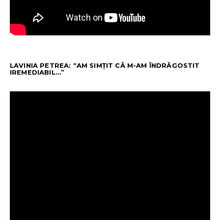
LAVINIA PETREA: “AM SIMȚIT CĂ M-AM ÎNDRĂGOSTIT
IREMEDIABIL…”