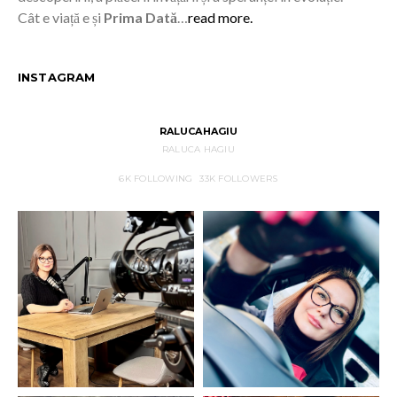
Cât e viață e și
Prima Dată
…
read more.
INSTAGRAM
RALUCAHAGIU
RALUCA HAGIU
6K
FOLLOWING
33K
FOLLOWERS