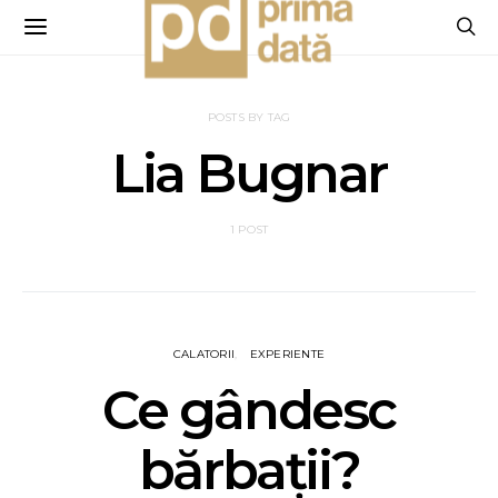
POSTS BY TAG
Lia Bugnar
1 POST
CALATORII
EXPERIENTE
Ce gândesc
bărbații?