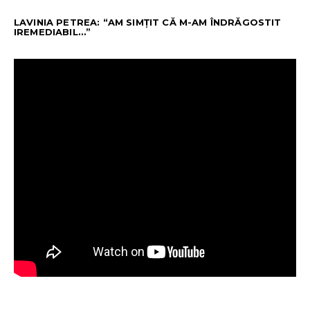
LAVINIA PETREA: “AM SIMȚIT CĂ M-AM ÎNDRĂGOSTIT
IREMEDIABIL…”