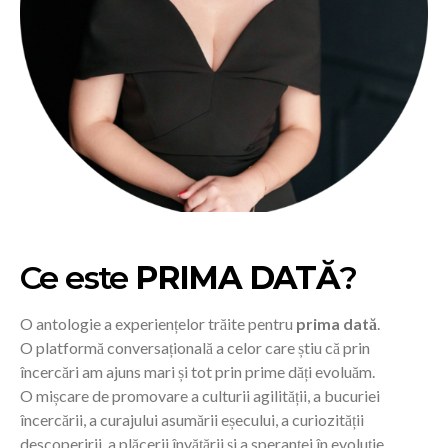
Ce este
PRIMA DATĂ
?
O antologie a experiențelor trăite pentru
prima dată
.
O platformă conversațională a celor care știu că prin
încercări am ajuns mari și tot prin prime dăți evoluăm.
O mișcare de promovare a culturii agilității, a bucuriei
încercării, a curajului asumării eșecului, a curiozității
descoperirii, a plăcerii învățării și a speranței în evoluție.