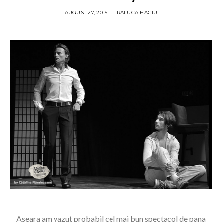
AUGUST 27, 2015
RALUCA HAGIU
Aseara am vazut probabil cel mai bun spectacol de pana