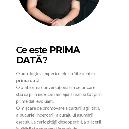
Ce este
PRIMA
DATĂ
?
O antologie a experiențelor trăite pentru
prima dată
.
O platformă conversațională a celor care
știu că prin încercări am ajuns mari și tot prin
prime dăți evoluăm.
O mișcare de promovare a culturii agilității,
a bucuriei încercării, a curajului asumării
eșecului, a curiozității descoperirii, a plăcerii
învățării și a speranței în evoluție.