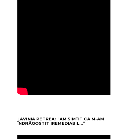
LAVINIA PETREA: “AM SIMȚIT CĂ M-AM
ÎNDRĂGOSTIT IREMEDIABIL…”