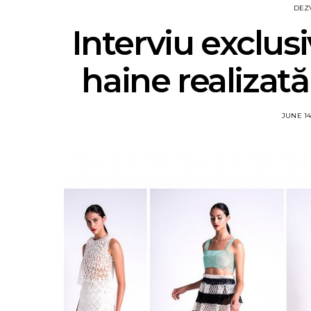
DEZ
Interviu exclus
haine realizat
JUNE 14