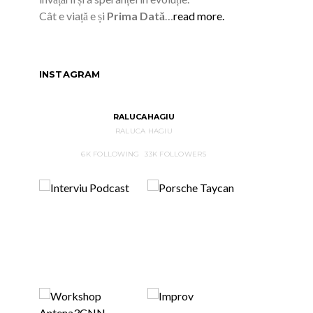
Cât e viață e și
Prima Dată
…
read more.
INSTAGRAM
RALUCAHAGIU
RALUCA HAGIU
6K
FOLLOWING
33K
FOLLOWERS