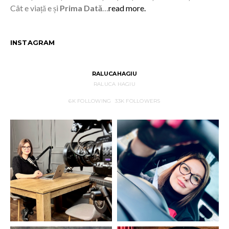
Cât e viață e și
Prima Dată
…
read more.
INSTAGRAM
RALUCAHAGIU
RALUCA HAGIU
6K
FOLLOWING
33K
FOLLOWERS