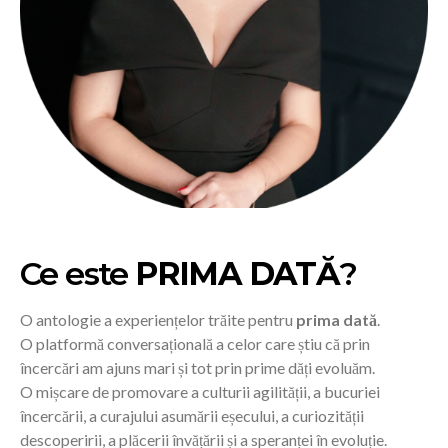
Ce este
PRIMA DATĂ
?
O antologie a experiențelor trăite pentru
prima dată
.
O platformă conversațională a celor care știu că prin
încercări am ajuns mari și tot prin prime dăți evoluăm.
O mișcare de promovare a culturii agilității, a bucuriei
încercării, a curajului asumării eșecului, a curiozității
descoperirii, a plăcerii învățării și a speranței în evoluție.