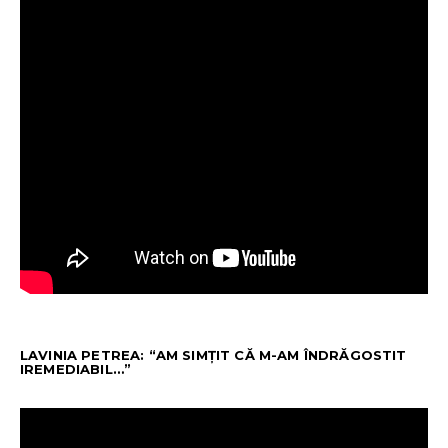
LAVINIA PETREA: “AM SIMȚIT CĂ M-AM ÎNDRĂGOSTIT
IREMEDIABIL…”