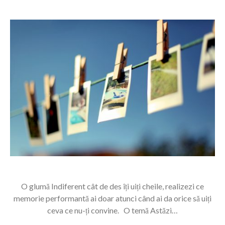
O glumă Indiferent cât de des îți uiți cheile, realizezi ce
memorie performantă ai doar atunci când ai da orice să uiți
ceva ce nu-ți convine. O temă Astăzi…