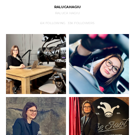
RALUCAHAGIU
RALUCA HAGIU
6K
FOLLOWING
33K
FOLLOWERS