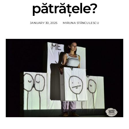
pătrățele?
JANUARY 30, 2025
MIRUNA STĂNCULESCU