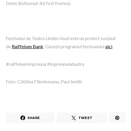
Denis Bolborea! Ați fost frumoși.
Festivalul de Teatru Undercloud este un proiect susținut
de
Raiffeisen Bank
. Găsești programul festivalului
aici
.
#raiffeisenimpreuna #impreunalateatru
Foto: Cătălina Flămînzeanu, Paul Smith
SHARE
TWEET