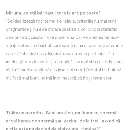
Miruna, există bărbatul care le are pe toate?
“Se idealizează foarte mult o relație, criteriile nu mai sunt
pragmatice și nu e de mirare că științic vorbind și statistic
demonstrat, căsătoria se duce la naiba. Pe vremea bunică-
mii îți trebuia un bărbat care să întrețină o familie și o femeie
care să întrețină casa. Bunică-mea nu avea pretenția să o
înțeleagă, s-o dezvolte, s-o conțină sau mai știu eu ce. N-avea
nici măcar pretenția să n-o înșele. Acum, bărbatul trebuie să
mă facă mai bună, să mă împlinească, să fie și instalator.
Trăim un paradox. Bani am și eu, mulțumesc, spermă
are și banca de spermă sau vecinul de la trei, la o adică
nici la asta nu depind de el și ce mai rămâne?
”