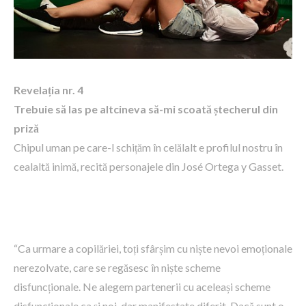
Revelația nr. 4
Trebuie să las pe altcineva să-mi scoată ștecherul din
priză
Chipul uman pe care-l schițăm în celălalt e profilul nostru în
cealaltă inimă, recită personajele din José Ortega y Gasset.
“Ca urmare a copilăriei, toți sfârșim cu niște nevoi emoționale
nerezolvate, care se regăsesc în niște scheme
disfuncționale. Ne alegem partenerii cu aceleași scheme
disfuncționale ca și noi, dar manifestate diferit. Dacă sunt o