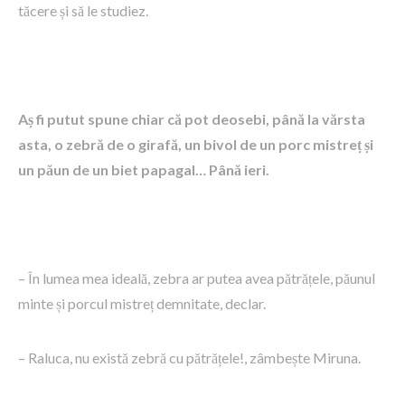
tăcere și să le studiez.
Aș fi putut spune chiar că pot deosebi, până la vărsta
asta, o zebră de o girafă, un bivol de un porc mistreț și
un păun de un biet papagal… Până ieri.
– În lumea mea ideală, zebra ar putea avea pătrățele, păunul
minte și porcul mistreț demnitate, declar.
– Raluca, nu există zebră cu pătrățele!, zâmbește Miruna.