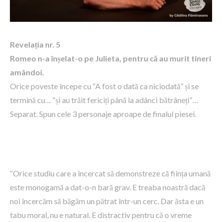
Revelația nr. 5
Romeo n-a înșelat-o pe Julieta, pentru că au murit tineri
amândoi.
Orice poveste începe cu “A fost o dată ca niciodată” și se
termină cu… “și au trăit fericiți până la adânci bătrâneți”…
Separat. Spun cele 3 personaje aproape de finalul piesei.
“Orice studiu care a încercat să demonstreze că ființa umană
este monogamă a dat-o-n bară grav. E treaba noastră dacă
noi încercăm să băgăm un pătrat într-un cerc. Dar ăsta e un
tabu moral, nu e natural. E distractiv pentru că o vreme