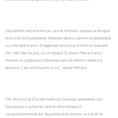
Una dintre metaforele pe care le folosesc adesea la terapie
este a lui Schopenhauer. Relațiile dintre oameni se aseamănă
cu cele dintre arici. Ei îngheață iarna și ar trebui să stea unii
într-alții, dar nu pot, că se-nțeapă. Și atunci fiecare arici
trebuie să-și găsească distanța care să merite căldura și
durerea. Cam asta facem și noi”, spune Miruna.
Ok. Am fost la Zoo de multe ori. Îmi plac animalele, mă
fascinează trăsăturile care le diferențiază și
comportamentele lor. Aș putea să le privesc ore în șir în