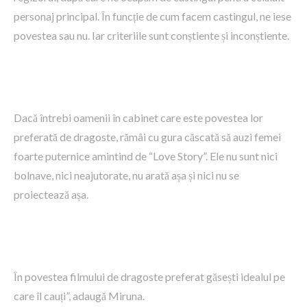
personaj principal. În funcție de cum facem castingul, ne iese
povestea sau nu. Iar criteriile sunt conștiente și inconștiente.
Dacă întrebi oamenii în cabinet care este povestea lor
preferată de dragoste, rămâi cu gura căscată să auzi femei
foarte puternice amintind de “Love Story”. Ele nu sunt nici
bolnave, nici neajutorate, nu arată așa și nici nu se
proiectează așa.
În povestea filmului de dragoste preferat găsești idealul pe
care îl cauți”, adaugă Miruna.