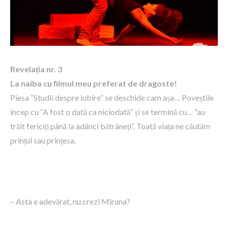
Revelația nr. 3
La naiba cu filmul meu preferat de dragoste!
Piesa “Studii despre iubire” se deschide cam așa… Poveștile
încep cu “A fost o dată ca niciodată” și se termină cu… “au
trăit fericiți până la adânci bătrâneți”. Toată viața ne căutăm
prințul sau prințesa.
– Asta e adevărat, nu crezi Miruna?