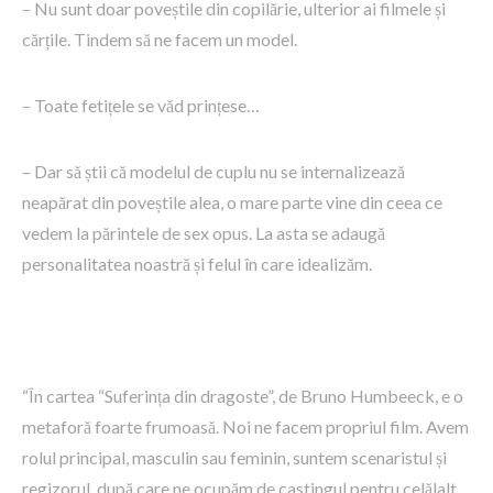
– Nu sunt doar poveștile din copilărie, ulterior ai filmele și
cărțile. Tindem să ne facem un model.
– Toate fetițele se văd prințese…
– Dar să știi că modelul de cuplu nu se internalizează
neapărat din poveștile alea, o mare parte vine din ceea ce
vedem la părintele de sex opus. La asta se adaugă
personalitatea noastră și felul în care idealizăm.
“În cartea “Suferința din dragoste”, de Bruno Humbeeck, e o
metaforă foarte frumoasă. Noi ne facem propriul film. Avem
rolul principal, masculin sau feminin, suntem scenaristul și
regizorul, după care ne ocupăm de castingul pentru celălalt