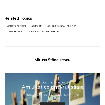
Related Topics
CHRIS SIMION
IUBIRE
MIRUNA STĂNCULESCU
PSIHOLOG
STUDII DESPRE IUBIRE
Miruna Stănculescu
DEZVOLTARE PERSONALĂ
Am uitat ce-am vrut să zic
JANUARY 26, 2025
MIRUNA STĂNCULESCU