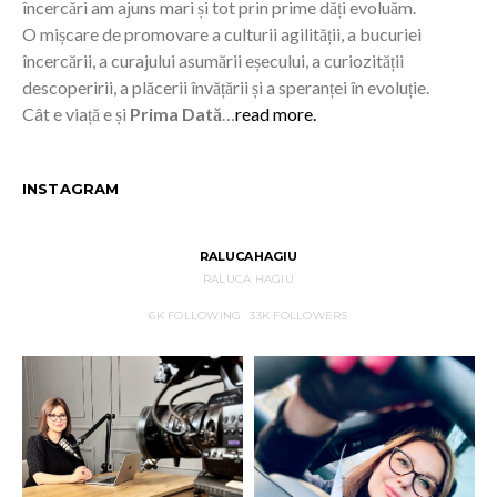
încercări am ajuns mari și tot prin prime dăți evoluăm.
O mișcare de promovare a culturii agilității, a bucuriei
încercării, a curajului asumării eșecului, a curiozității
descoperirii, a plăcerii învățării și a speranței în evoluție.
Cât e viață e și
Prima Dată
…
read more.
INSTAGRAM
RALUCAHAGIU
RALUCA HAGIU
6K
FOLLOWING
33K
FOLLOWERS