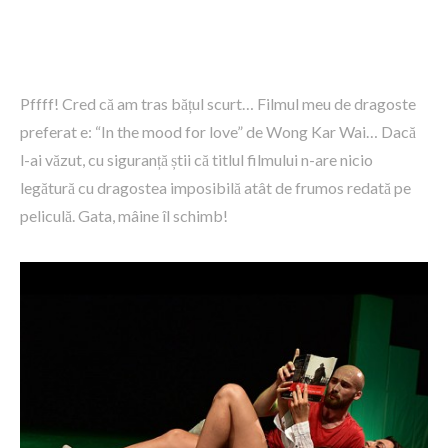
Pffff! Cred că am tras bățul scurt… Filmul meu de dragoste
preferat e: “In the mood for love” de Wong Kar Wai… Dacă
l-ai văzut, cu siguranță știi că titlul filmului n-are nicio
legătură cu dragostea imposibilă atât de frumos redată pe
peliculă. Gata, mâine îl schimb!