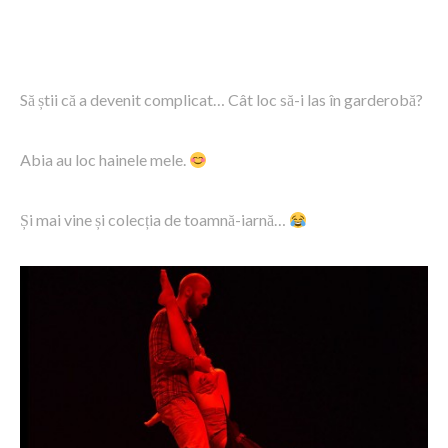
Să știi că a devenit complicat… Cât loc să-i las în garderobă?
Abia au loc hainele mele.
Și mai vine și colecția de toamnă-iarnă…