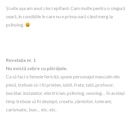
Și uite așa am avut cinci epifanii. Cam multe pentru o singură
seară, în condițiile în care nu e prima oară când merg la
psiholog.
Revela
ția nr. 1
Nu există zebre cu pătrățele.
Ca să faci o femeie fericită, spune personajul masculin din
piesă, trebuie să-i fii prieten, iubit, frate, tată, profesor,
bucătar, instalator, electrician, psiholog, sexolog… În același
timp trebuie să fii deștept, creativ, zâmbitor, tolerant,
carismatic, bun… etc. etc.