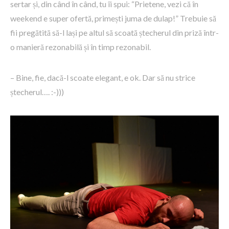
sertar și, din când în când, tu îi spui: “Prietene, vezi că în
weekend e super ofertă, primești juma de dulap!” Trebuie să
fii pregătită să-l lași pe altul să scoată ștecherul din priză într-
o manieră rezonabilă și în timp rezonabil.
– Bine, fie, dacă-l scoate elegant, e ok. Dar să nu strice
ștecherul…. :-)))