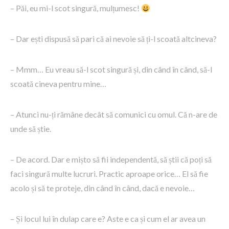
– Păi, eu mi-l scot singură, mulțumesc!
– Dar ești dispusă să pari că ai nevoie să ți-l scoată altcineva?
– Mmm… Eu vreau să-l scot singură și, din când în când, să-l
scoată cineva pentru mine…
– Atunci nu-ți rămâne decât să comunici cu omul. Că n-are de
unde să știe.
– De acord. Dar e mișto să fii independentă, să știi că poți să
faci singură multe lucruri. Practic aproape orice… El să fie
acolo și să te proteje, din când în când, dacă e nevoie…
– Și locul lui în dulap care e? Aste e ca și cum el ar avea un