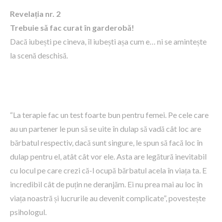
Revelația nr. 2
Trebuie să fac curat în garderobă!
Dacă iubești pe cineva, îl iubești așa cum e… ni se amintește
la scenă deschisă.
“La terapie fac un test foarte bun pentru femei. Pe cele care
au un partener le pun să se uite în dulap să vadă cât loc are
bărbatul respectiv, dacă sunt singure, le spun să facă loc în
dulap pentru el, atât cât vor ele. Asta are legătură inevitabil
cu locul pe care crezi că-l ocupă bărbatul acela în viața ta. E
incredibil cât de puțin ne deranjăm. Ei nu prea mai au loc în
viața noastră și lucrurile au devenit complicate”, povestește
psihologul.