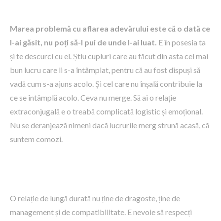
Marea problemă cu aflarea adevărului este că o dată ce
l-ai găsit, nu poți să-l pui de unde l-ai luat.
E în posesia ta
și te descurci cu el. Știu cupluri care au făcut din asta cel mai
bun lucru care li s-a întâmplat, pentru că au fost dispuși să
vadă cum s-a ajuns acolo. Și cel care nu înșală contribuie la
ce se întâmplă acolo. Ceva nu merge. Să ai o relație
extraconjugală e o treabă complicată logistic și emoțional.
Nu se deranjează nimeni dacă lucrurile merg strună acasă, că
suntem comozi.
O relație de lungă durată nu ține de dragoste, ține de
management și de compatibilitate. E nevoie să respecți