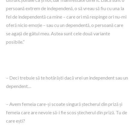
persoană extrem de independenă, o să vreau să fiu cu una la
fel de independentă ca mine – care ori mă respinge ori nu-mi
oferă nicio emoție – sau cu un dependentă, o persoană care
se agață de gâtul meu. Astea sunt cele două variante
posibile.”
– Deci trebuie să te hotărăști dacă vrei un independent sau un
dependent…
– Avem femeia care-și scoate singură ștecherul din priză și
femeia care are nevoie să-i fie scos ștecherul din priză. Tu de
care ești?