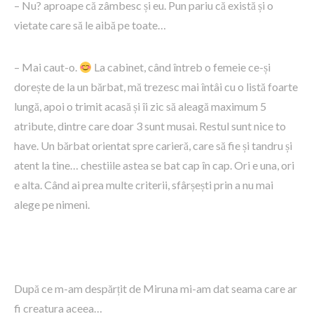
– Nu? aproape că zâmbesc și eu. Pun pariu că există și o
vietate care să le aibă pe toate…
– Mai caut-o.
La cabinet, când întreb o femeie ce-și
dorește de la un bărbat, mă trezesc mai întâi cu o listă foarte
lungă, apoi o trimit acasă și îi zic să aleagă maximum 5
atribute, dintre care doar 3 sunt musai. Restul sunt nice to
have. Un bărbat orientat spre carieră, care să fie și tandru și
atent la tine… chestiile astea se bat cap în cap. Ori e una, ori
e alta. Când ai prea multe criterii, sfârșești prin a nu mai
alege pe nimeni.
După ce m-am despărțit de Miruna mi-am dat seama care ar
fi creatura aceea…