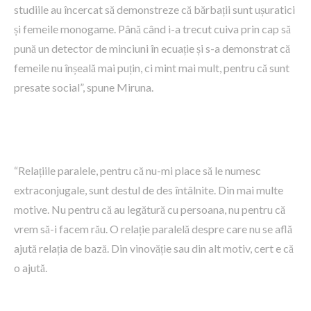
studiile au încercat să demonstreze că bărbații sunt ușuratici
și femeile monogame. Până când i-a trecut cuiva prin cap să
pună un detector de minciuni în ecuație și s-a demonstrat că
femeile nu înșeală mai puțin, ci mint mai mult, pentru că sunt
presate social”, spune Miruna.
“Relațiile paralele, pentru că nu-mi place să le numesc
extraconjugale, sunt destul de des întâlnite. Din mai multe
motive. Nu pentru că au legătură cu persoana, nu pentru că
vrem să-i facem rău. O relație paralelă despre care nu se află
ajută relația de bază. Din vinovăție sau din alt motiv, cert e că
o ajută.