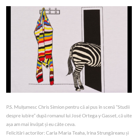
P.S. Mulțumesc Chris Simion pentru că ai pus în scenă “Studii
despre iubire” după romanul lui José Ortega y Gasset, că uite
așa am mai învățat și eu câte ceva.
Felicitări actorilor: Carla Maria Teaha, Irina Strungăreanu și