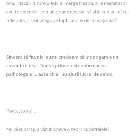
omul, dacă îl disprețuiești nu merge treaba, nu e neapărat să
aveți preocupări comune, dar e necesar să ai în comun măcar
toleranța, și să înțelegi, de fapt, ce vrei de la relația aia.”
Sinceră să fiu, nici eu nu credeam că monogam e un
cuvânt realist. Dar să primesc și confirmarea
psihologului… asta chiar nu ajută lucrurile deloc.
Poate, totuși…
Nu vă supărați, a văzut cineva o zebră cu pătrățele?