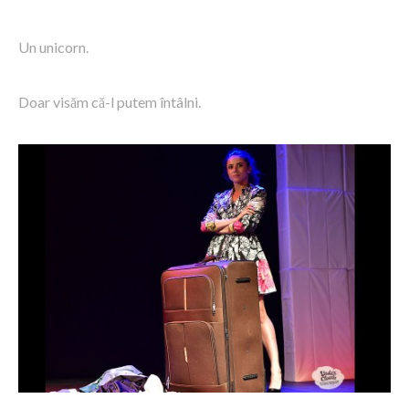
Un unicorn.
Doar visăm că-l putem întâlni.