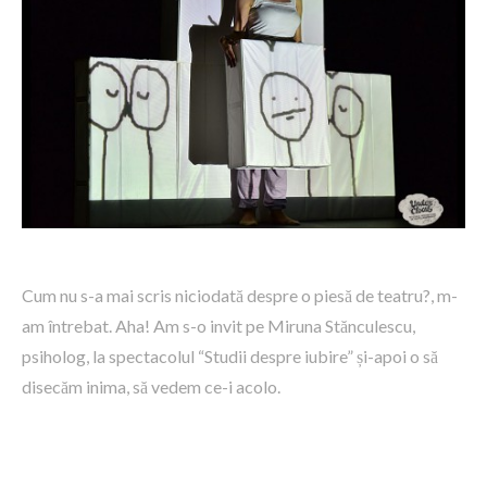
Cum nu s-a mai scris niciodată despre o piesă de teatru?, m-
am întrebat. Aha! Am s-o invit pe Miruna Stănculescu,
psiholog, la spectacolul “Studii despre iubire” și-apoi o să
disecăm inima, să vedem ce-i acolo.