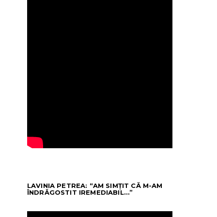
LAVINIA PETREA: “AM SIMȚIT CĂ M-AM
ÎNDRĂGOSTIT IREMEDIABIL…”