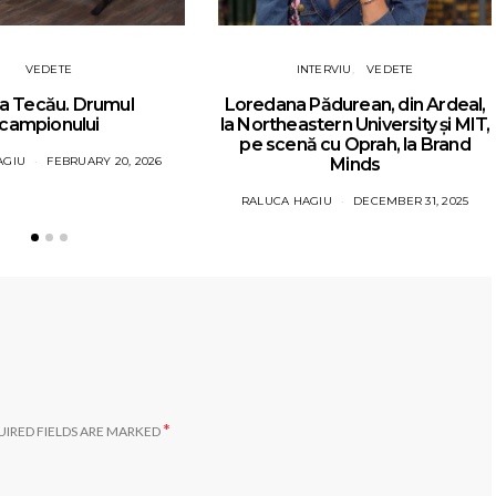
VEDETE
INTERVIU
VEDETE
a Tecău. Drumul
Loredana Pădurean, din Ardeal,
campionului
la Northeastern University și MIT,
pe scenă cu Oprah, la Brand
AGIU
FEBRUARY 20, 2026
Minds
RALUCA HAGIU
DECEMBER 31, 2025
*
IRED FIELDS ARE MARKED