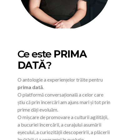
Ce este
PRIMA
DATĂ
?
O antologie a experiențelor trăite pentru
prima dată
.
O platformă conversațională a celor care
știu că prin încercări am ajuns mari și tot prin
prime dăți evoluăm.
O mișcare de promovare a culturii agilității,
a bucuriei încercării, a curajului asumării
eșecului, a curiozității descoperirii, a plăcerii
învățării și a speranței în evoluție.