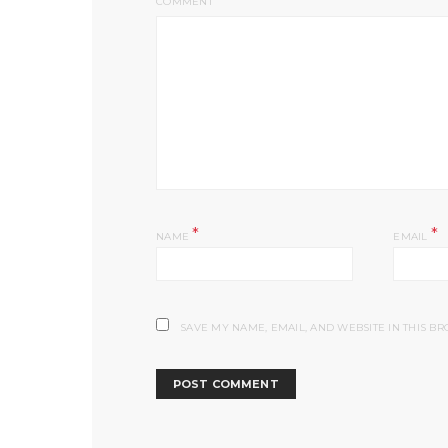
COMMENT
*
*
NAME
EMAIL
SAVE MY NAME, EMAIL, AND WEBSITE IN THIS B