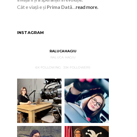
Cât e viață e și
Prima Dată
…
read more.
INSTAGRAM
RALUCAHAGIU
RALUCA HAGIU
6K
FOLLOWING
33K
FOLLOWERS