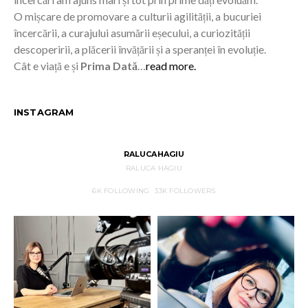
O mișcare de promovare a culturii agilității, a bucuriei
încercării, a curajului asumării eșecului, a curiozității
descoperirii, a plăcerii învățării și a speranței în evoluție.
Cât e viață e și
Prima Dată
…
read more.
INSTAGRAM
RALUCAHAGIU
RALUCA HAGIU
6K
FOLLOWING
33K
FOLLOWERS