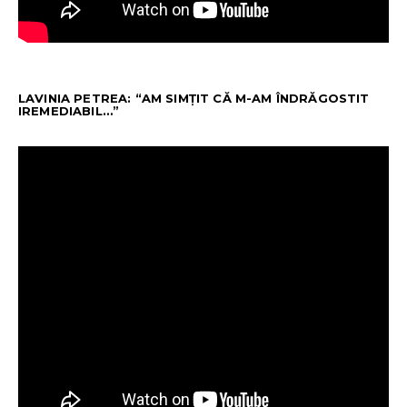
LAVINIA PETREA: “AM SIMȚIT CĂ M-AM ÎNDRĂGOSTIT
IREMEDIABIL…”