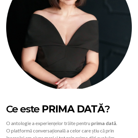
Ce este
PRIMA DATĂ
?
O antologie a experiențelor trăite pentru
prima dată
.
O platformă conversațională a celor care știu că prin
încercări am ajuns mari și tot prin prime dăți evoluăm.