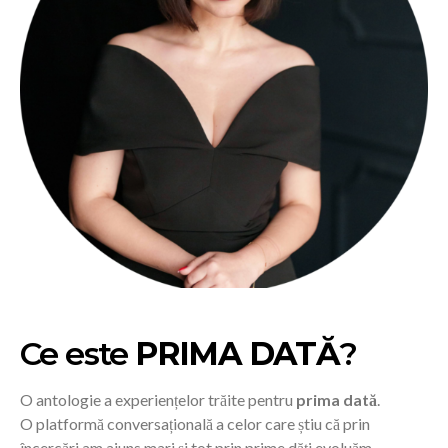
Ce este
PRIMA DATĂ
?
O antologie a experiențelor trăite pentru
prima dată
.
O platformă conversațională a celor care știu că prin
încercări am ajuns mari și tot prin prime dăți evoluăm.