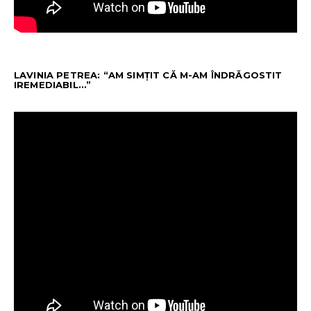
LAVINIA PETREA: “AM SIMȚIT CĂ M-AM ÎNDRĂGOSTIT
IREMEDIABIL…”