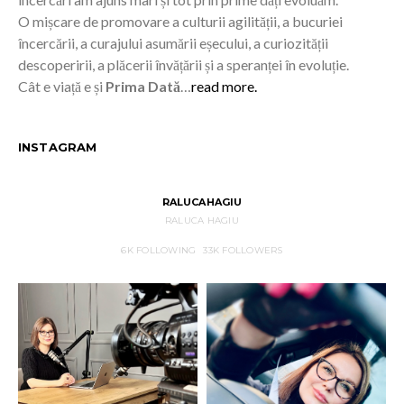
O mișcare de promovare a culturii agilității, a bucuriei
încercării, a curajului asumării eșecului, a curiozității
descoperirii, a plăcerii învățării și a speranței în evoluție.
Cât e viață e și
Prima Dată
…
read more.
INSTAGRAM
RALUCAHAGIU
RALUCA HAGIU
6K
FOLLOWING
33K
FOLLOWERS