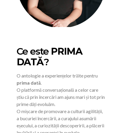
Ce este
PRIMA
DATĂ
?
O antologie a experiențelor trăite pentru
prima dată
.
O platformă conversațională a celor care
știu că prin încercări am ajuns mari și tot prin
prime dăți evoluăm.
O mișcare de promovare a culturii agilității,
a bucuriei încercării, a curajului asumării
eșecului, a curiozității descoperirii, a plăcerii
învățării și a speranței în evoluție.