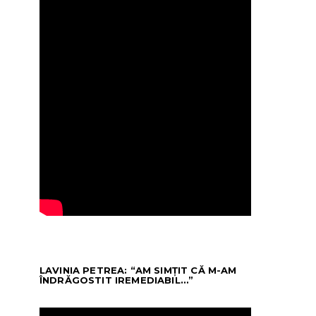
LAVINIA PETREA: “AM SIMȚIT CĂ M-AM
ÎNDRĂGOSTIT IREMEDIABIL…”