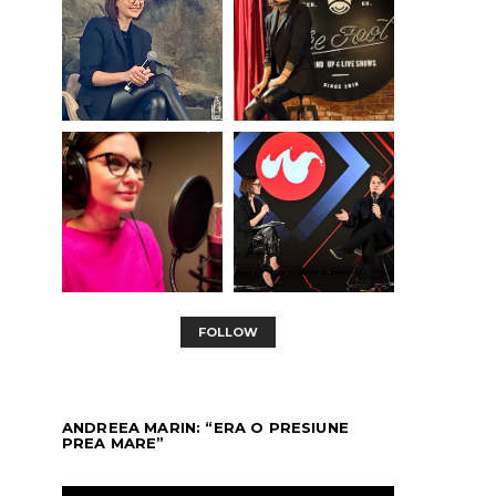
cinem
RALUCA HAGIU
DECEMBER 31, 2025
RALUCA HAGIU
NOV
FOLLOW
ANDREEA MARIN: “ERA O PRESIUNE
PREA MARE”