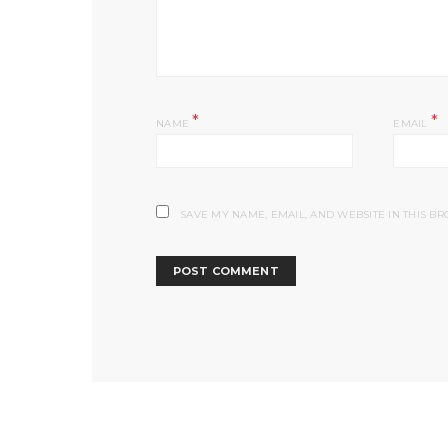
*
*
NAME
EMAIL
SAVE MY NAME, EMAIL, AND WEBSITE IN THIS B