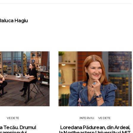
Raluca Hagiu
VEDETE
INTERVIU
VEDETE
a Tecău. Drumul
Loredana Pădurean, din Ardeal,
campionului
la Northeastern University și MIT,