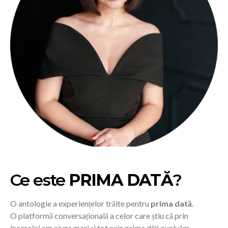
Ce este
PRIMA DATĂ
?
O antologie a experiențelor trăite pentru
prima dată
.
O platformă conversațională a celor care știu că prin
încercări am ajuns mari și tot prin prime dăți evoluăm.