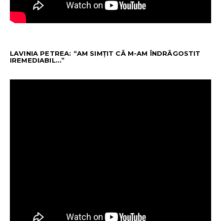
LAVINIA PETREA: “AM SIMȚIT CĂ M-AM ÎNDRĂGOSTIT
IREMEDIABIL…”