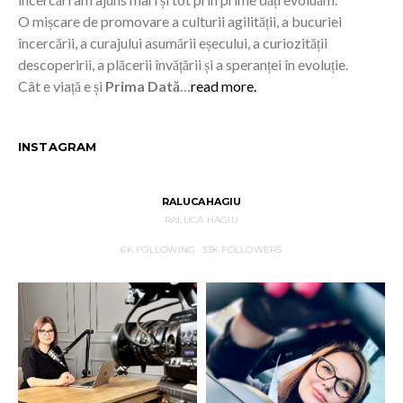
O mișcare de promovare a culturii agilității, a bucuriei
încercării, a curajului asumării eșecului, a curiozității
descoperirii, a plăcerii învățării și a speranței în evoluție.
Cât e viață e și
Prima Dată
…
read more.
INSTAGRAM
RALUCAHAGIU
RALUCA HAGIU
6K
FOLLOWING
33K
FOLLOWERS