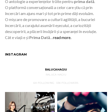
O antologie a experiențelor trăite pentru
prima dată
.
O platformă conversațională a celor care știu că prin
încercări am ajuns mari și tot prin prime dăți evoluăm.
O mișcare de promovare a culturii agilității, a bucuriei
încercării, a curajului asumării eșecului, a curiozității
descoperirii, a plăcerii învățării și a speranței în evoluție.
Cât e viață e și
Prima Dată
…
read more.
INSTAGRAM
RALUCAHAGIU
RALUCA HAGIU
6K
FOLLOWING
33K
FOLLOWERS