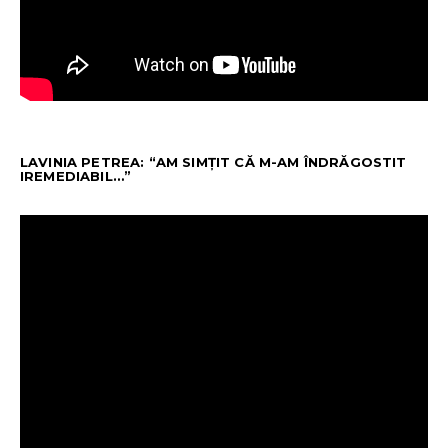
LAVINIA PETREA: “AM SIMȚIT CĂ M-AM ÎNDRĂGOSTIT
IREMEDIABIL…”