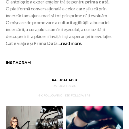
O antologie a experiențelor trăite pentru
prima dată
.
O platformă conversațională a celor care știu că prin
încercări am ajuns mari și tot prin prime dăți evoluăm.
O mișcare de promovare a culturii agilității, a bucuriei
încercării, a curajului asumării eșecului, a curiozității
descoperirii, a plăcerii învățării și a speranței în evoluție.
Cât e viață e și
Prima Dată
…
read more.
INSTAGRAM
RALUCAHAGIU
RALUCA HAGIU
6K
FOLLOWING
33K
FOLLOWERS