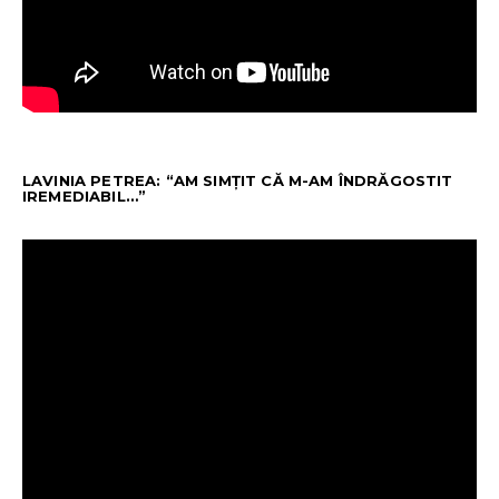
LAVINIA PETREA: “AM SIMȚIT CĂ M-AM ÎNDRĂGOSTIT
IREMEDIABIL…”