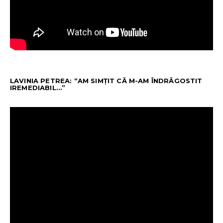
LAVINIA PETREA: “AM SIMȚIT CĂ M-AM ÎNDRĂGOSTIT
IREMEDIABIL…”