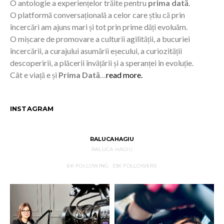
O antologie a experiențelor trăite pentru
prima dată
.
O platformă conversațională a celor care știu că prin
încercări am ajuns mari și tot prin prime dăți evoluăm.
O mișcare de promovare a culturii agilității, a bucuriei
încercării, a curajului asumării eșecului, a curiozității
descoperirii, a plăcerii învățării și a speranței în evoluție.
Cât e viață e și
Prima Dată
…
read more.
INSTAGRAM
RALUCAHAGIU
RALUCA HAGIU
6K
FOLLOWING
33K
FOLLOWERS