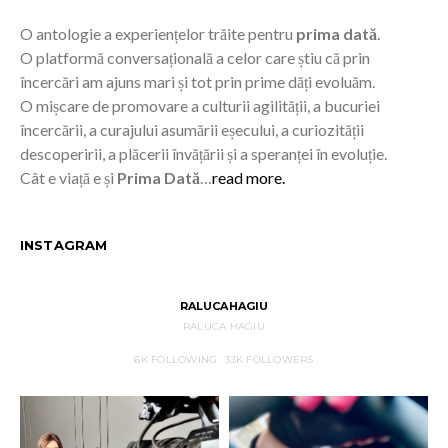
O antologie a experiențelor trăite pentru
prima dată
.
O platformă conversațională a celor care știu că prin
încercări am ajuns mari și tot prin prime dăți evoluăm.
O mișcare de promovare a culturii agilității, a bucuriei
încercării, a curajului asumării eșecului, a curiozității
descoperirii, a plăcerii învățării și a speranței în evoluție.
Cât e viață e și
Prima Dată
…
read more.
INSTAGRAM
RALUCAHAGIU
RALUCA HAGIU
6K
FOLLOWING
33K
FOLLOWERS