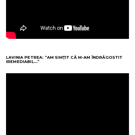
LAVINIA PETREA: “AM SIMȚIT CĂ M-AM ÎNDRĂGOSTIT
IREMEDIABIL…”