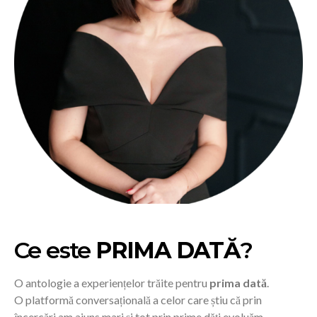
Ce este
PRIMA DATĂ
?
O antologie a experiențelor trăite pentru
prima dată
.
O platformă conversațională a celor care știu că prin
încercări am ajuns mari și tot prin prime dăți evoluăm.