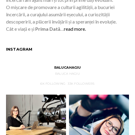
O mișcare de promovare a culturii agilității, a bucuriei
încercării, a curajului asumării eșecului, a curiozității
descoperirii, a plăcerii învățării și a speranței în evoluție.
Cât e viață e și
Prima Dată
…
read more.
INSTAGRAM
RALUCAHAGIU
RALUCA HAGIU
6K
FOLLOWING
33K
FOLLOWERS