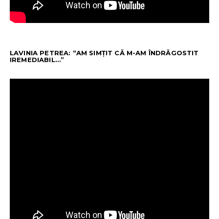
LAVINIA PETREA: “AM SIMȚIT CĂ M-AM ÎNDRĂGOSTIT
IREMEDIABIL…”