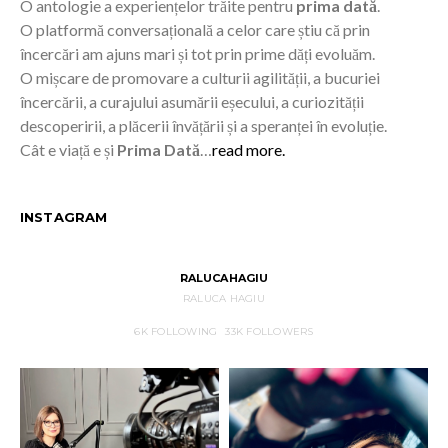
O antologie a experiențelor trăite pentru
prima dată
.
O platformă conversațională a celor care știu că prin
încercări am ajuns mari și tot prin prime dăți evoluăm.
O mișcare de promovare a culturii agilității, a bucuriei
încercării, a curajului asumării eșecului, a curiozității
descoperirii, a plăcerii învățării și a speranței în evoluție.
Cât e viață e și
Prima Dată
…
read more.
INSTAGRAM
RALUCAHAGIU
RALUCA HAGIU
6K
FOLLOWING
33K
FOLLOWERS