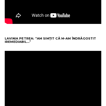
LAVINIA PETREA: “AM SIMȚIT CĂ M-AM ÎNDRĂGOSTIT
IREMEDIABIL…”