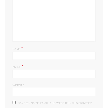
*
NAME
*
EMAIL
WEBSITE
SAVE MY NAME, EMAIL, AND WEBSITE IN THIS BROWSER