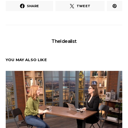
SHARE
TWEET
TheIdealist
YOU MAY ALSO LIKE