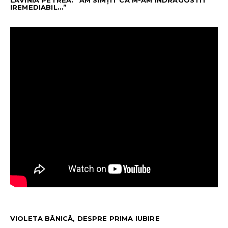
LAVINIA PETREA: “AM SIMȚIT CĂ M-AM ÎNDRĂGOSTIT
IREMEDIABIL…”
VIOLETA BĂNICĂ, DESPRE PRIMA IUBIRE