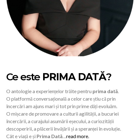
Ce este
PRIMA DATĂ
?
O antologie a experiențelor trăite pentru
prima dată
.
O platformă conversațională a celor care știu că prin
încercări am ajuns mari și tot prin prime dăți evoluăm.
O mișcare de promovare a culturii agilității, a bucuriei
încercării, a curajului asumării eșecului, a curiozității
descoperirii, a plăcerii învățării și a speranței în evoluție.
Cât e viață e și
Prima Dată
…
read more.