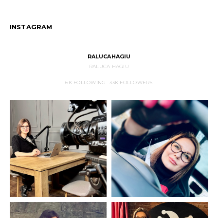
INSTAGRAM
RALUCAHAGIU
RALUCA HAGIU
6K
FOLLOWING
33K
FOLLOWERS