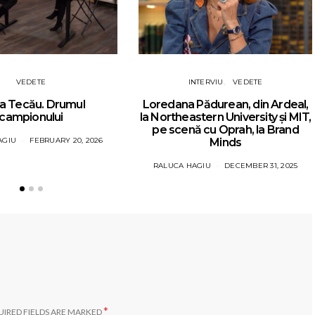
VEDETE
INTERVIU
VEDETE
a Tecău. Drumul
Loredana Pădurean, din Ardeal,
campionului
la Northeastern University și MIT,
pe scenă cu Oprah, la Brand
AGIU
FEBRUARY 20, 2026
Minds
RALUCA HAGIU
DECEMBER 31, 2025
*
IRED FIELDS ARE MARKED