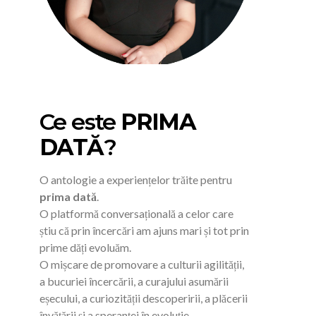
Ce este
PRIMA
DATĂ
?
O antologie a experiențelor trăite pentru
prima dată
.
O platformă conversațională a celor care
știu că prin încercări am ajuns mari și tot prin
prime dăți evoluăm.
O mișcare de promovare a culturii agilității,
a bucuriei încercării, a curajului asumării
eșecului, a curiozității descoperirii, a plăcerii
învățării și a speranței în evoluție.