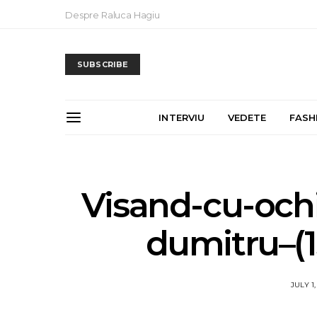
Despre Raluca Hagiu
SUBSCRIBE
INTERVIU
VEDETE
FASH
Visand-cu-ochi
dumitru–(
JULY 1,