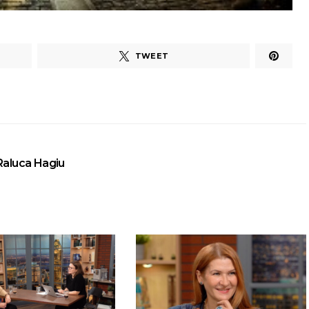
TWEET
Raluca Hagiu