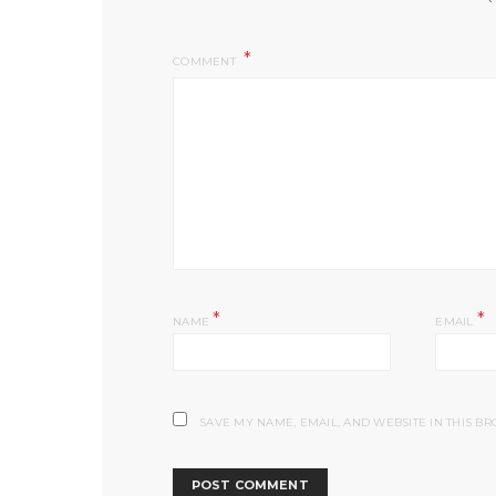
COMMENT
*
*
NAME
EMAIL
SAVE MY NAME, EMAIL, AND WEBSITE IN THIS B