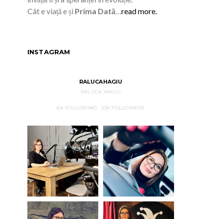
Cât e viață e și
Prima Dată
…
read more.
INSTAGRAM
RALUCAHAGIU
RALUCA HAGIU
6K
FOLLOWING
33K
FOLLOWERS