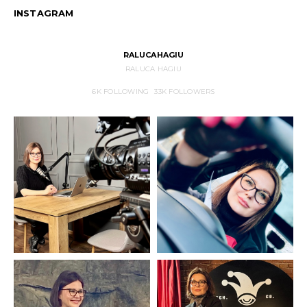
INSTAGRAM
RALUCAHAGIU
RALUCA HAGIU
6K
FOLLOWING
33K
FOLLOWERS