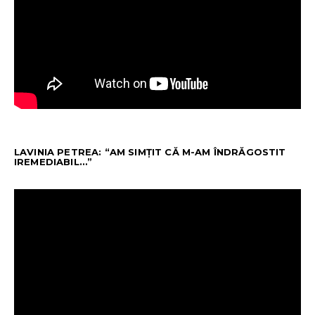
LAVINIA PETREA: “AM SIMȚIT CĂ M-AM ÎNDRĂGOSTIT
IREMEDIABIL…”