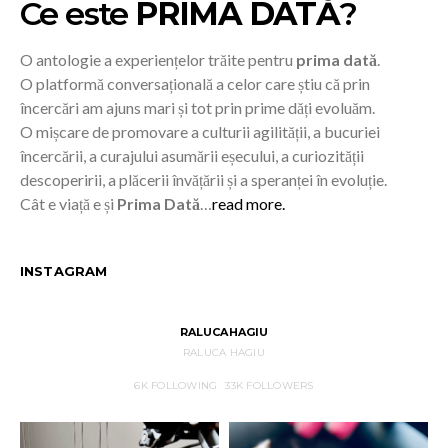
Ce este
PRIMA DATĂ
?
O antologie a experiențelor trăite pentru
prima dată
.
O platformă conversațională a celor care știu că prin
încercări am ajuns mari și tot prin prime dăți evoluăm.
O mișcare de promovare a culturii agilității, a bucuriei
încercării, a curajului asumării eșecului, a curiozității
descoperirii, a plăcerii învățării și a speranței în evoluție.
Cât e viață e și
Prima Dată
…
read more.
INSTAGRAM
RALUCAHAGIU
RALUCA HAGIU
6K
FOLLOWING
33K
FOLLOWERS