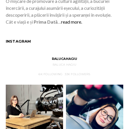
O mișcare de promovare a culturii agilității, a bucuriei
încercării, a curajului asumării eșecului, a curiozității
descoperirii, a plăcerii învățării și a speranței în evoluție.
Cât e viață e și
Prima Dată
…
read more.
INSTAGRAM
RALUCAHAGIU
RALUCA HAGIU
6K
FOLLOWING
33K
FOLLOWERS