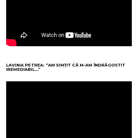
LAVINIA PETREA: “AM SIMȚIT CĂ M-AM ÎNDRĂGOSTIT
IREMEDIABIL…”