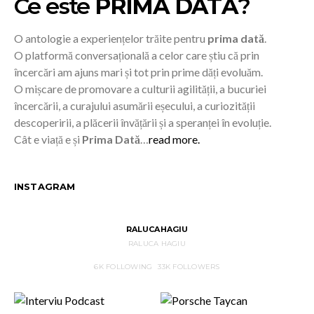
Ce este
PRIMA DATĂ
?
O antologie a experiențelor trăite pentru
prima dată
.
O platformă conversațională a celor care știu că prin
încercări am ajuns mari și tot prin prime dăți evoluăm.
O mișcare de promovare a culturii agilității, a bucuriei
încercării, a curajului asumării eșecului, a curiozității
descoperirii, a plăcerii învățării și a speranței în evoluție.
Cât e viață e și
Prima Dată
…
read more.
INSTAGRAM
RALUCAHAGIU
RALUCA HAGIU
6K
FOLLOWING
33K
FOLLOWERS