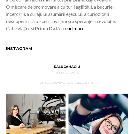
O mișcare de promovare a culturii agilității, a bucuriei
încercării, a curajului asumării eșecului, a curiozității
descoperirii, a plăcerii învățării și a speranței în evoluție.
Cât e viață e și
Prima Dată
…
read more.
INSTAGRAM
RALUCAHAGIU
RALUCA HAGIU
6K
FOLLOWING
33K
FOLLOWERS