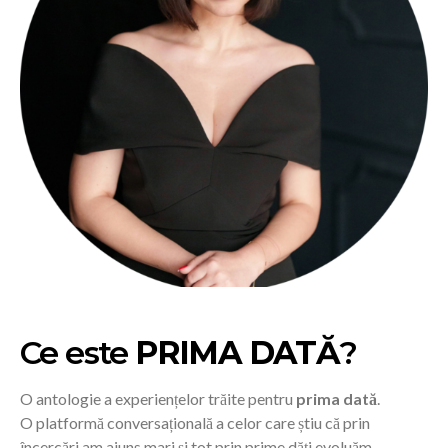
Ce este
PRIMA DATĂ
?
O antologie a experiențelor trăite pentru
prima dată
.
O platformă conversațională a celor care știu că prin
încercări am ajuns mari și tot prin prime dăți evoluăm.