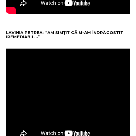
LAVINIA PETREA: “AM SIMȚIT CĂ M-AM ÎNDRĂGOSTIT
IREMEDIABIL…”