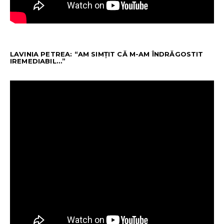
LAVINIA PETREA: “AM SIMȚIT CĂ M-AM ÎNDRĂGOSTIT
IREMEDIABIL…”