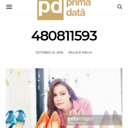
480811593
OCTOBER 22, 2016
RALUCA HAGIU