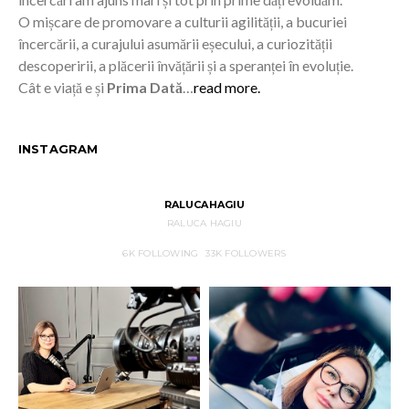
O mișcare de promovare a culturii agilității, a bucuriei
încercării, a curajului asumării eșecului, a curiozității
descoperirii, a plăcerii învățării și a speranței în evoluție.
Cât e viață e și
Prima Dată
…
read more.
INSTAGRAM
RALUCAHAGIU
RALUCA HAGIU
6K
FOLLOWING
33K
FOLLOWERS