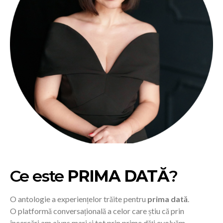
Ce este
PRIMA DATĂ
?
O antologie a experiențelor trăite pentru
prima dată
.
O platformă conversațională a celor care știu că prin
încercări am ajuns mari și tot prin prime dăți evoluăm.