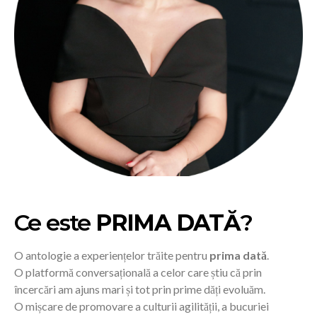
Ce este
PRIMA DATĂ
?
O antologie a experiențelor trăite pentru
prima dată
.
O platformă conversațională a celor care știu că prin
încercări am ajuns mari și tot prin prime dăți evoluăm.
O mișcare de promovare a culturii agilității, a bucuriei