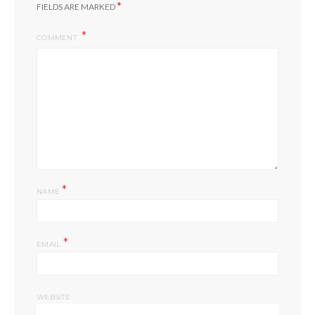
*
FIELDS ARE MARKED
COMMENT
*
NAME
*
EMAIL
WEBSITE