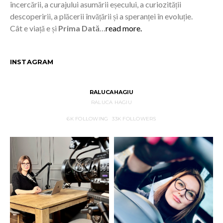
încercării, a curajului asumării eșecului, a curiozității
descoperirii, a plăcerii învățării și a speranței în evoluție.
Cât e viață e și
Prima Dată
…
read more.
INSTAGRAM
RALUCAHAGIU
RALUCA HAGIU
6K
FOLLOWING
33K
FOLLOWERS