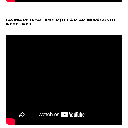
LAVINIA PETREA: “AM SIMȚIT CĂ M-AM ÎNDRĂGOSTIT
IREMEDIABIL…”