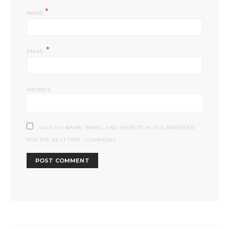
*
NAME
*
EMAIL
WEBSITE
SAVE MY NAME, EMAIL, AND WEBSITE IN THIS BROWSER
FOR THE NEXT TIME I COMMENT.