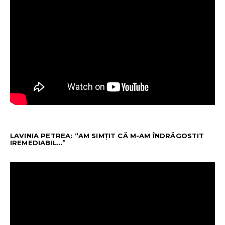
LAVINIA PETREA: “AM SIMȚIT CĂ M-AM ÎNDRĂGOSTIT
IREMEDIABIL…”