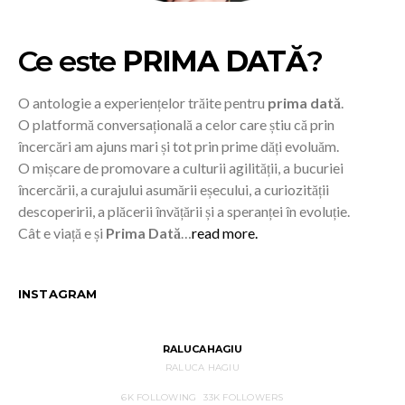
Ce este
PRIMA DATĂ
?
O antologie a experiențelor trăite pentru
prima dată
.
O platformă conversațională a celor care știu că prin
încercări am ajuns mari și tot prin prime dăți evoluăm.
O mișcare de promovare a culturii agilității, a bucuriei
încercării, a curajului asumării eșecului, a curiozității
descoperirii, a plăcerii învățării și a speranței în evoluție.
Cât e viață e și
Prima Dată
…
read more.
INSTAGRAM
RALUCAHAGIU
RALUCA HAGIU
6K
FOLLOWING
33K
FOLLOWERS