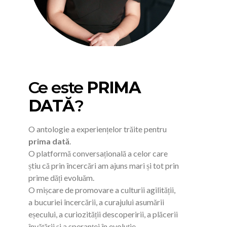
Ce este
PRIMA
DATĂ
?
O antologie a experiențelor trăite pentru
prima dată
.
O platformă conversațională a celor care
știu că prin încercări am ajuns mari și tot prin
prime dăți evoluăm.
O mișcare de promovare a culturii agilității,
a bucuriei încercării, a curajului asumării
eșecului, a curiozității descoperirii, a plăcerii
învățării și a speranței în evoluție.