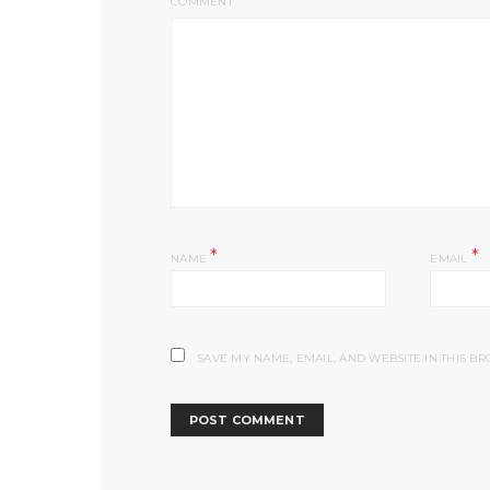
COMMENT
*
*
NAME
EMAIL
SAVE MY NAME, EMAIL, AND WEBSITE IN THIS B