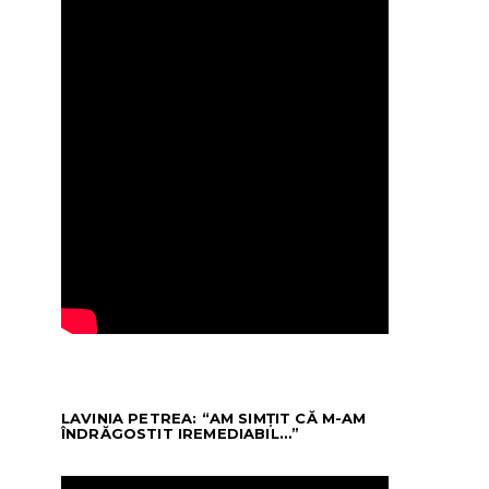
LAVINIA PETREA: “AM SIMȚIT CĂ M-AM
ÎNDRĂGOSTIT IREMEDIABIL…”