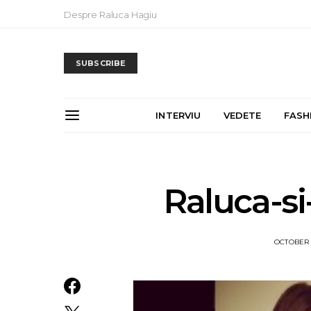
Despre Raluca Hagiu
SUBSCRIBE
INTERVIU
VEDETE
FASH
Raluca-s
OCTOBER 2