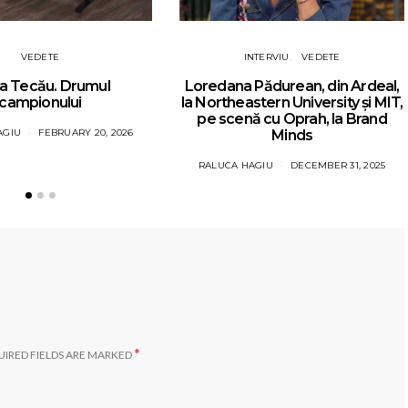
VEDETE
INTERVIU
VEDETE
a Tecău. Drumul
Loredana Pădurean, din Ardeal,
campionului
la Northeastern University și MIT,
pe scenă cu Oprah, la Brand
AGIU
FEBRUARY 20, 2026
Minds
RALUCA HAGIU
DECEMBER 31, 2025
*
IRED FIELDS ARE MARKED