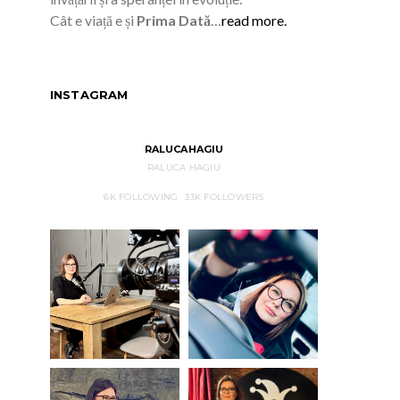
Cât e viață e și
Prima Dată
…
read more.
INSTAGRAM
RALUCAHAGIU
RALUCA HAGIU
6K
FOLLOWING
33K
FOLLOWERS