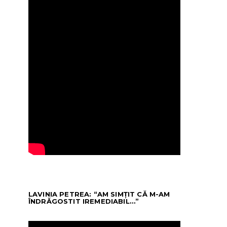
LAVINIA PETREA: “AM SIMȚIT CĂ M-AM
ÎNDRĂGOSTIT IREMEDIABIL…”