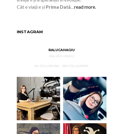
Cât e viață e și
Prima Dată
…
read more.
INSTAGRAM
RALUCAHAGIU
RALUCA HAGIU
6K
FOLLOWING
33K
FOLLOWERS