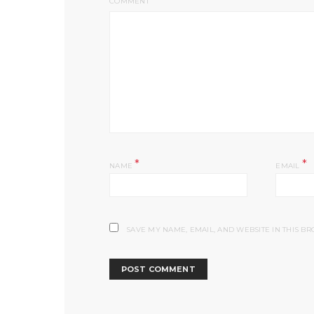
COMMENT
*
*
NAME
EMAIL
SAVE MY NAME, EMAIL, AND WEBSITE IN THIS B