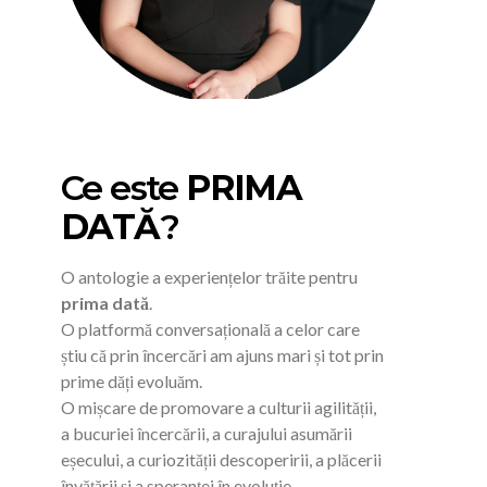
Ce este
PRIMA
DATĂ
?
O antologie a experiențelor trăite pentru
prima dată
.
O platformă conversațională a celor care
știu că prin încercări am ajuns mari și tot prin
prime dăți evoluăm.
O mișcare de promovare a culturii agilității,
a bucuriei încercării, a curajului asumării
eșecului, a curiozității descoperirii, a plăcerii
învățării și a speranței în evoluție.