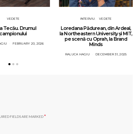
VEDETE
INTERVIU
VEDETE
a Tecău. Drumul
Loredana Pădurean, din Ardeal,
campionului
la Northeastern University și MIT,
pe scenă cu Oprah, la Brand
AGIU
FEBRUARY 20, 2026
Minds
RALUCA HAGIU
DECEMBER 31, 2025
*
IRED FIELDS ARE MARKED