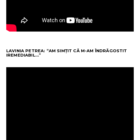
LAVINIA PETREA: “AM SIMȚIT CĂ M-AM ÎNDRĂGOSTIT
IREMEDIABIL…”