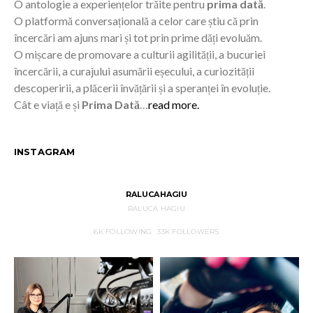
O antologie a experiențelor trăite pentru
prima dată
.
O platformă conversațională a celor care știu că prin
încercări am ajuns mari și tot prin prime dăți evoluăm.
O mișcare de promovare a culturii agilității, a bucuriei
încercării, a curajului asumării eșecului, a curiozității
descoperirii, a plăcerii învățării și a speranței în evoluție.
Cât e viață e și
Prima Dată
…
read more.
INSTAGRAM
RALUCAHAGIU
RALUCA HAGIU
6K
FOLLOWING
33K
FOLLOWERS