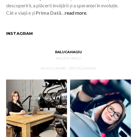
descoperirii, a plăcerii învățării și a speranței în evoluție.
Cât e viață e și
Prima Dată
…
read more.
INSTAGRAM
RALUCAHAGIU
RALUCA HAGIU
6K
FOLLOWING
33K
FOLLOWERS