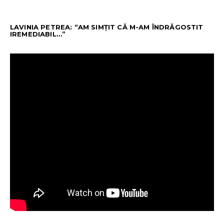
LAVINIA PETREA: “AM SIMȚIT CĂ M-AM ÎNDRĂGOSTIT
IREMEDIABIL…”