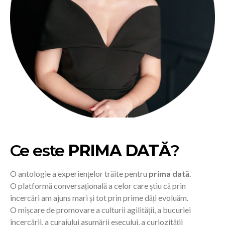
Ce este
PRIMA DATĂ
?
O antologie a experiențelor trăite pentru
prima dată
.
O platformă conversațională a celor care știu că prin
încercări am ajuns mari și tot prin prime dăți evoluăm.
O mișcare de promovare a culturii agilității, a bucuriei
încercării, a curajului asumării eșecului, a curiozității