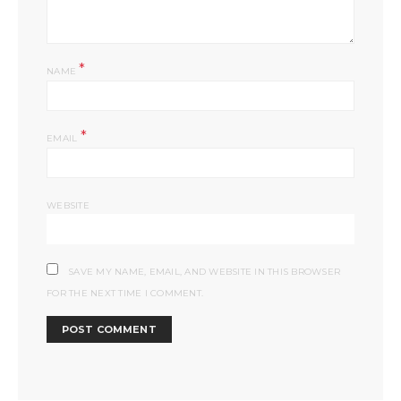
*
NAME
*
EMAIL
WEBSITE
SAVE MY NAME, EMAIL, AND WEBSITE IN THIS BROWSER
FOR THE NEXT TIME I COMMENT.