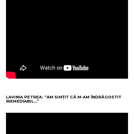
LAVINIA PETREA: “AM SIMȚIT CĂ M-AM ÎNDRĂGOSTIT
IREMEDIABIL…”