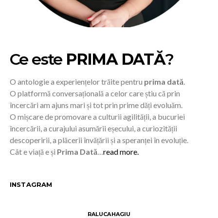
Ce este
PRIMA DATĂ
?
O antologie a experiențelor trăite pentru
prima dată
.
O platformă conversațională a celor care știu că prin
încercări am ajuns mari și tot prin prime dăți evoluăm.
O mișcare de promovare a culturii agilității, a bucuriei
încercării, a curajului asumării eșecului, a curiozității
descoperirii, a plăcerii învățării și a speranței în evoluție.
Cât e viață e și
Prima Dată
…
read more.
INSTAGRAM
RALUCAHAGIU