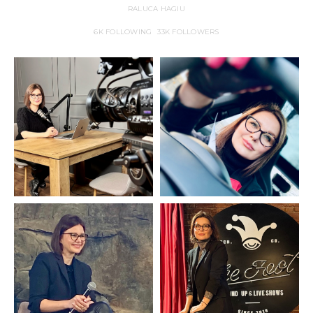
RALUCA HAGIU
6K
FOLLOWING
33K
FOLLOWERS